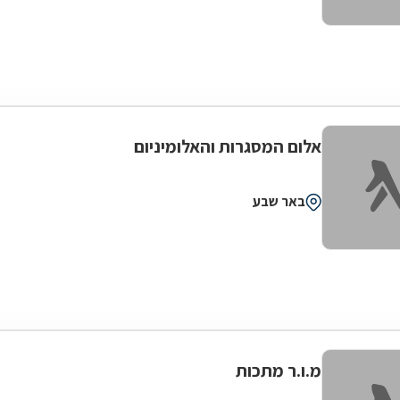
אלום המסגרות והאלומיניום
באר שבע
מ.ו.ר מתכות