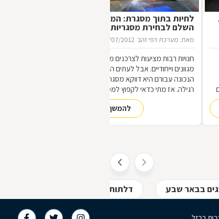
לחיות בתוך מסגרת: המדריך
השלם לבחירת מסגריות
מאת: מערכת דפי זהב
16/07/2012
חנויות רבות מציעות לצרכנים מוצרי מתכת
מגוונים וייחודיים. אבל לעתים הכתובת
הנכונה עבורם היא דווקא מסגריה ולא חנות
רגילה. אז מתי כדאי לקפוץ למסגריה ומה
הופך אותה לראויה?
להמשך קריאה
,
ת
גים בבאר שבע
דלתות ודלתות ביטחון בבאר שבע
בות ברזל