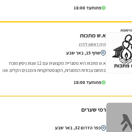
למצוינות באה לידי ביטוי בכל...
פתוח
עד 18:00
רסומת
א.ש מתכות
היה ראשון לדרג
שחף 15, באר שבע
א.ש מתכות היא מסגרייה מקצועית עם 12 שנות ניסיון מוכח
בתחום עבודות המסגרות, הקונסטרוקציות והמבנים הקלים. אנו
מתמחים באומנות הברזל והאלומיניום...
פתוח
עד 18:00
רמי שערים
כפר הדרום 32, באר שבע