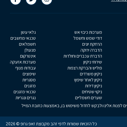
מערכות כיבוי אש
גלאי עשן
דודי שמש וחשמל
טכנאי מחשבים
הרחקת יונים
חשמלאים
הדברה ירוקה
מנעולן
הדברת עכברים וחולדות
אינטרקום
שירותי ניקיון
מערכות אזעקה
פוליש והברקת רצפות
עבודות מנוף
ניקיון משרדים
שיפוצים
ניקיון לאחר שיפוץ
מסגריות
ניקיון דירות
מזגנים
ניקוי שטיחים
טכנאי מזגנים
שערים חשמליים
נגרים ונגריות
אים לפנות אלינו ולבקש לחדול משימוש בו, באמצעות כתובת המייל
כל הזכויות שמורות לדפי זהב מקבוצת זאפ גרופ © 2026