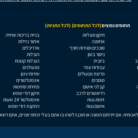
תחומים נפוצים
(לכל התחומים)
(לכל התגיות)
תיקון מעליות
בניית בריכות שחייה
אחסנה
איתור נזילות
סוככים וסגירות חורף
אדריכלים
ניסור בטון
הובלות
ב
ביובית
הובלות קטנות
עבודות עפר
מנעולנים
פריצת מנעולים
שירותי גינון
מוסכים
אינסטלטורים
קבלני איטום
פתיחת סתימות
רדיאטורים לרכב
תיקון דודי שמש
זיפות גגות
אינסטלטור 24 שעות
איטום גגות
התקנת דודי שמש
כותית. אם זיהיתם תמונה או תוכן כלשהו בו אתם בעלי זכויות יוצרים, אתם רש