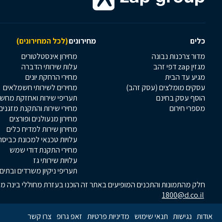
כלים
מחירונים
(לכל המחירונים)
מדור צרכנות נבונה
מחירון אינסטלטורים
מגזין zap דפי זהב
עלות שירותי הדברה
מגיע עד הבית
מחירי הרחקת יונים
עסקים מומלצים (עסק זהב)
מחירים לשירותי חשמלאים
הוסף עסק בחינם
תעריפי שירות ואחזקת מחש
מספרי חירום
מחירי שירות והתקנת מזגנים
מחירון מנעולנים ופורצים
מחירון שירות למדיח כלים
עלויות טכנאי למכונת כביסה
מחירי התקנת דודי שמש
עלויות שירותי גז
תעריפי ניקיון משרדים ובתים
חלק מהתמונות והתכנים המופיעים באתר זה הוכנו בעזרת מחוללי בינה מלא
1800@d.co.il
אודות
נגישות
תנאי שימוש
מדיניות פרטיות
זאפ גרופ
צרו קשר