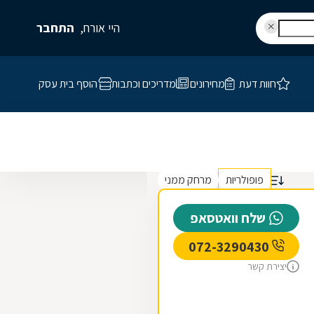
היי אורח,
התחבר
חוות דעת
מחירונים
מדריכים וכתבות
הוסף בית עסק
פופולריות
מרחק ממני
שלח וואטסאפ
072-3290430
יצירת קשר