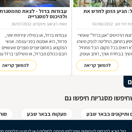
ל: הגיע הזמן לחדש את
עבודות ברזל - לצאת מהמסגרת
ולהיכנס למסגרייה
ת דפי זהב
02/08/2022
מאת: רון שגב פינקלמן
16/07/2012
נות הרהיטים ''אגן ברזל'' שאחרי
עבודות ברזל, או במילה יצירתית יותר,
 ניסיון בתחום, החליטה לנפק משהו
פרזול, היא אומנות בפני עצמה. אנשי
 רואים בכל מקום. הכל מתחיל
המקצוע בתחום יוצרים מוצרים שעשויים
שיך בבחירת אורך, רוחב ועומק
רובם ככולם מברזל, או משילובי ברזל עם
ם, ממשיך בייצור מקורי ממיטב
חומרים אחרים, וזאת במגוון רחב של
להמשך קריאה
להמשך קריאה
 ומסתיים ביצירת הפתרון
תחומים: ריהוט, מוצרי נוי, סורגים, שערים
מעשי ביותר עבורכם
ועוד-ועוד. על אף היותו חומר גס ומחוספס
הברזל נחשב בעל יופי רב, ובעל יתרונות
ם
רבים. על מאפייני חומר הגלם, על אנשי
המקצוע בתחום ועל האפשרויות הלימודיו
יפשו מסגריות חיפשו גם
 ותיקונים בבאר שבע
מעקות בבאר שבע
סור
קול קורא לפרסום לעמותות שתכליתן תרומה לחיילים ו/או לנפגעי מלחמת חר