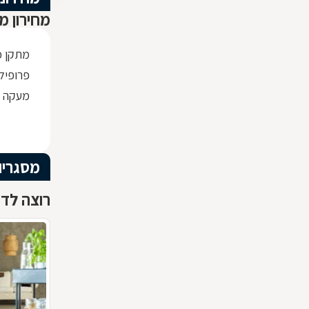
מחירון מ
מתקן כ
פרופיל ברזל x30
מעקה ז
מסגריו
רוצה לדע