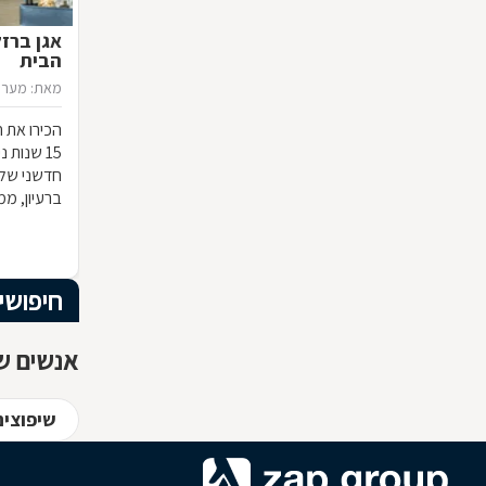
אגן ברז
הבית
מאת: מערכ
הכירו את ח
15 שנות
חדשני שלא
ברעיון, ממ
הרהיט שלכ
חומרי הגלם
המרשים וה
חיפושי
אנשים שח
שיפוצים