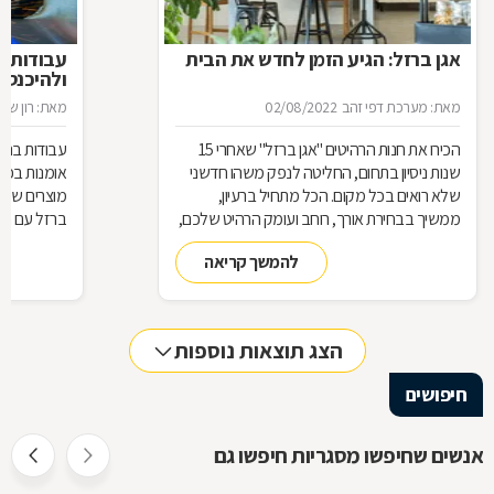
אגן ברזל: הגיע הזמן לחדש את הבית
עבודות ב
ולהיכנס 
מאת: מערכת דפי זהב
02/08/2022
מאת: רון שגב
הכירו את חנות הרהיטים ''אגן ברזל'' שאחרי 15
עבודות ברזל,
שנות ניסיון בתחום, החליטה לנפק משהו חדשני
אומנות בפנ
שלא רואים בכל מקום. הכל מתחיל ברעיון,
מוצרים שעשו
ממשיך בבחירת אורך, רוחב ועומק הרהיט שלכם,
ברזל עם חומ
ממשיך בייצור מקורי ממיטב חומרי הגלם ומסתיים
תחומים: ריהו
להמשך קריאה
ביצירת הפתרון המרשים והמעשי ביותר עבורכם
על אף היות
בעל יופי רב,
הגלם, על א
הלימודיות
הצג תוצאות נוספות
חיפושים
אנשים שחיפשו מסגריות חיפשו גם