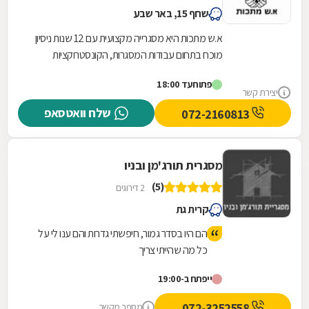
שחף 15, באר שבע
א.ש מתכות היא מסגרייה מקצועית עם 12 שנות ניסיון
מוכח בתחום עבודות המסגרות, הקונסטרוקציות
והמבנים הקלים. אנו מתמחים באומנות הברזל
פתוח
עד 18:00
והאלומיניום...
יצירת קשר
שלח וואטסאפ
072-2160813
מסגרית תורג'מן ובניו
(5)
2 דירוגים
קרית גת
הם היו בסדר גמור, חיפשתי גדרות והם ענו לי על
כל מה שהייתי צריך
ייפתח ב-19:00
072-3252558
מספר מקשר