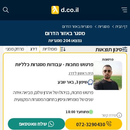
דף הבית
מסגריות
מסגריות באזור הדרום
מסגר באזור הדרום
נמצאו 204 מסגריות
סינון תוצאות
פופולריות
דירוג
מרחק ממני
פרסומת
פרטוש מתכות - עבודות מסגרות כלליות
היה ראשון לדרג
שיפון 3, באר שבע
פרטוש מתכות, בניהולו של אהרון שלום, מביאה איתה
שנים של מומחיות וניסיון בתחום המסגרות המקצועית.
המחויבות שלנו למצוינות באה לידי ביטוי בכל...
פתוח
עד 18:00
יצירת קשר
שלח וואטסאפ
072-3290430