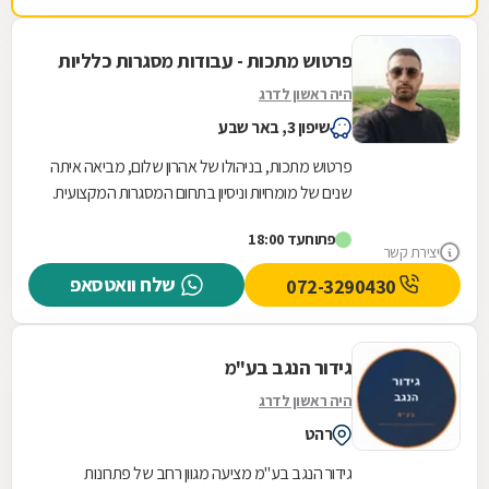
פרטוש מתכות - עבודות מסגרות כלליות
היה ראשון לדרג
שיפון 3, באר שבע
פרטוש מתכות, בניהולו של אהרון שלום, מביאה איתה
שנים של מומחיות וניסיון בתחום המסגרות המקצועית.
המחויבות שלנו למצוינות באה לידי ביטוי בכל...
פתוח
עד 18:00
יצירת קשר
שלח וואטסאפ
072-3290430
גידור הנגב בע"מ
היה ראשון לדרג
רהט
גידור הנגב בע"מ מציעה מגוון רחב של פתרונות