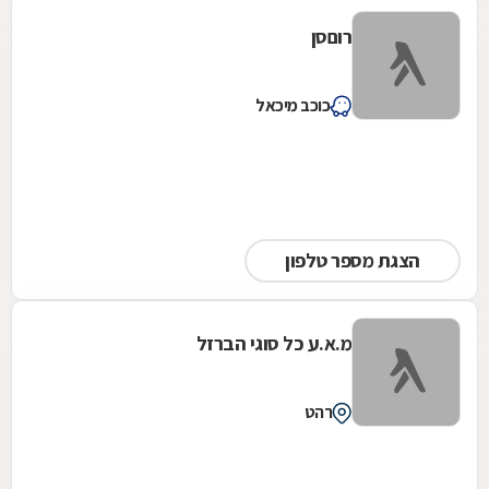
רוםסן
כוכב מיכאל
הצגת מספר טלפון
מ.א.ע כל סוגי הברזל
רהט