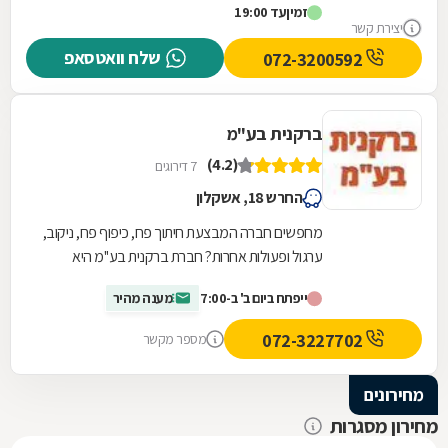
זמין
עד 19:00
יצירת קשר
שלח וואטסאפ
072-3200592
ברקנית בע"מ
(4.2)
7 דירוגים
החרש 18, אשקלון
מחפשים חברה המבצעת חיתוך פח, כיפוף פח, ניקוב,
ערגול ופעולות אחרות? חברת ברקנית בע''מ היא
החברה בשבילכם. היא הוקמה ב-1980 על ידי שמעון
ייפתח ביום ב' ב-7:00
מענה מהיר
אלבז...
072-3227702
מספר מקשר
מחירונים
מחירון מסגרות