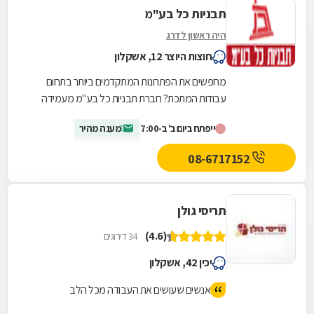
תבניות כל בע"מ
היה ראשון לדרג
חוצות היוצר 12, אשקלון
מחפשים את הפתרונות המתקדמים ביותר בתחום
עבודות המתכת? חברת תבניות כל בע"מ מעמידה
לרשותכם את מיטב עבודות המתכת לרבות חריטה,
ייפתח ביום ב' ב-7:00
מענה מהיר
ריתוך, ערגול,...
08-6717152
תריסי גולן
(4.6)
34 דירוגים
יכין 42, אשקלון
אנשים שעושים את העבודה מכל הלב