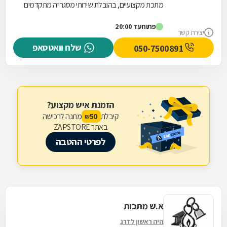
מתכת מקצועיים, בהובלת שירותי מסגרייה מתקדמים
ואיכותיים. התמחות המסגרייה של החברה מתבטאת
פתוח
עד 20:00
ביכולת...
יצירת קשר
שלח וואטסאפ
050-7500891
הזמנת איש מקצוע?
קיבלת
מתנה לרכישה
50
₪
באתר ZAPSTORE
לפרטי ההטבה
א.ש מתכות
היה ראשון לדרג