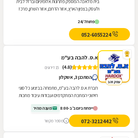
בית מלאכה המספק פתרונות אלומיניום וברזל לבית
ולעסק בצפון הארץ, אזור הדרום, אזור השרון, מרכז
הארץ, ירושלים והסביבה או בשפלה. החל מיעוץ
פתוח
24/7
בשטח...
052-6055224
א.ס. להבה בע"מ
(4.8)
15 דירוגים
המתכנן 3, אשקלון
עסק זהב
חברת א.ס. להבה בע"מ, מתמחה בביצוע כל סוגי
חיתוכי המתכת המתקדמים ועבודות עיבוד מתכות
במקצועיות ואיכות ברמה גבוהה. החברה עובדת עם
ייפתח ביום ב' ב-8:00
מענה מהיר
מגוון לקוחות...
072-3212442
מספר מקשר