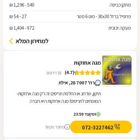
מתקן כביסה
540 - 1,296 ₪
פרופיל ברזל 30x30 - מוט 6 מטר
27 - 54 ₪
מעקה זכוכית
972 - 1,404 ₪
למחירון המלא
מגה אחזקות
(4.7)
18 דירוגים
רח' 7007 28, אילת
תיקון, שדרוג או החלפת תריסים זה רק מגה אחזקות-
המומחים לתריסים! מגה אחזקות היא חברה
המספקת שלל שירותי תחזוקה שונים, כאשר בין
זמין
עד 23:59
תחומי התמחותה...
072-3227462
מספר מקשר