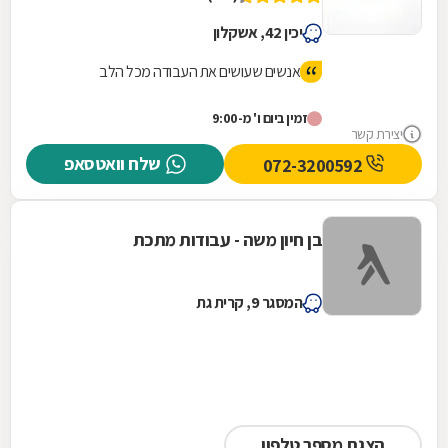
יכין 42, אשקלון
אנשים שעושים את העבודה מכל הלב
זמין ביום ו' מ-9:00
יצירת קשר
שלח וואטסאפ
072-3200592
בן חיון משה - עבודות מתכת
המסגר 9, קרית גת
הצגת מספר טלפון