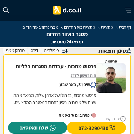
דף הבית
מסגריות
מסגריות באזור הדרום
מוצרי פרזול באזור הדרום
מסגר באזור הדרום
נמצאו 24 מסגריות
סינון תוצאות
פופולריות
דירוג
מרחק ממני
פרסומת
פרטוש מתכות - עבודות מסגרות כלליות
היה ראשון לדרג
שיפון 3, באר שבע
פרטוש מתכות, בניהולו של אהרון שלום, מביאה איתה
שנים של מומחיות וניסיון בתחום המסגרות המקצועית.
המחויבות שלנו למצוינות באה לידי ביטוי בכל...
ייפתח ביום א' ב-8:00
יצירת קשר
שלח וואטסאפ
072-3290430