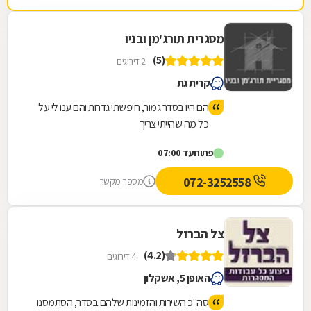
מסגרית תורג'מן ובניו
(5)
2 דירוגים
קרית גת
הם היו בסדר גמור, חיפשתי גדרות והם ענו לי על
כל מה שהייתי צריך
פתוח
עד 07:00
072-3252558
מספר מקשר
צל הברזל
(4.2)
4 דירוגים
האופן 5, אשקלון
סה"כ השירות והזמינות שלהם בסדר, הסתמסנו