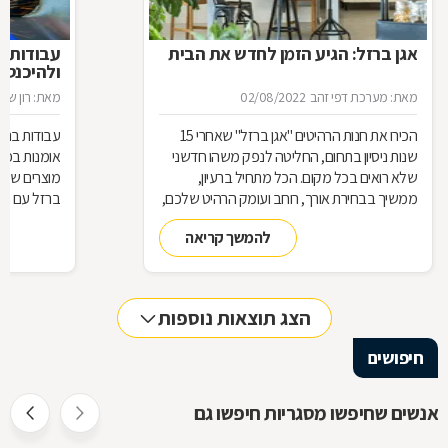
אגן ברזל: הגיע הזמן לחדש את הבית
עבודות ב
ולהיכנס 
מאת: מערכת דפי זהב
02/08/2022
מאת: רון שגב
הכירו את חנות הרהיטים ''אגן ברזל'' שאחרי 15
עבודות ברזל,
שנות ניסיון בתחום, החליטה לנפק משהו חדשני
אומנות בפנ
שלא רואים בכל מקום. הכל מתחיל ברעיון,
מוצרים שעשו
ממשיך בבחירת אורך, רוחב ועומק הרהיט שלכם,
ברזל עם חומ
ממשיך בייצור מקורי ממיטב חומרי הגלם ומסתיים
תחומים: ריהו
להמשך קריאה
ביצירת הפתרון המרשים והמעשי ביותר עבורכם
על אף היות
בעל יופי רב,
הגלם, על א
הלימודיות
הצג תוצאות נוספות
חיפושים
אנשים שחיפשו מסגריות חיפשו גם