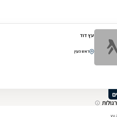
עץ דוד
ראש העין
ם
רגולות
 עץ