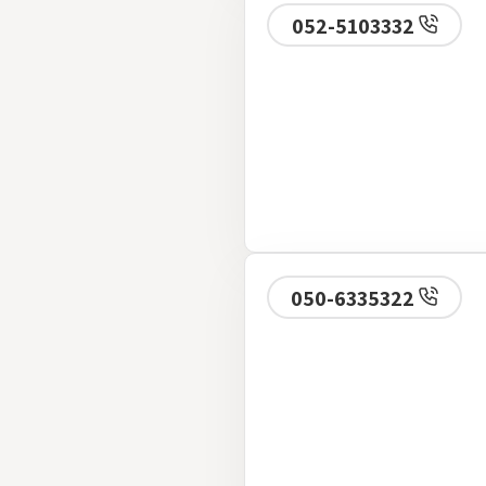
052-5103332
050-6335322