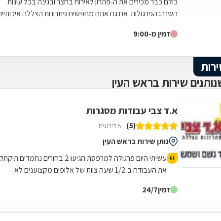
כולם כבר מכירים את ה-פתרון לאירוח בחצר ובגינה בכל עונות
השנה: הפרגולות. אם גם אתם מחפשים פתרונות הצללה איכותיים
יש לכם רק כתובת אחת לפנות...
זמין מ-9:00
ירות
ותנים שירות בראש העין
א.ד צבי עבודות מסגרות
(5)
5 דירוגים
נותן שירות בראש העין
עשיתי היום פרגולה למרפסת הגיעו 2 בחורים נחמדים תיקתק
את העבודה ב 1/2 שעה צוות של אלופים מקצוענים לא
השאירו בורג על הרצפה הכל נקי ומסודר אשכרה צוות מנצח
זמין
24/7
ממליצה מכל ה 🩷 על א.ד. צבי פתרונות הצללה