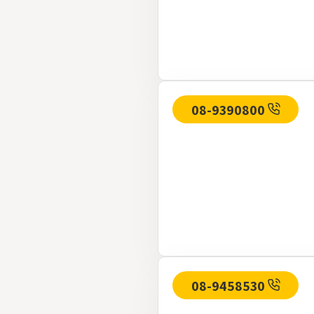
08-9390800
08-9458530