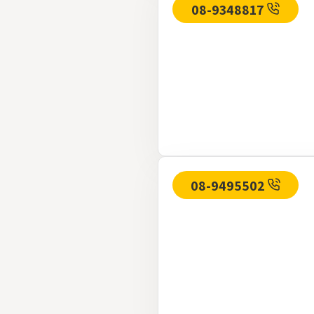
08-9348817
08-9495502