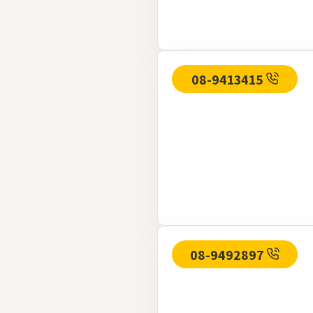
08-9413415
08-9492897