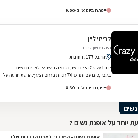
צנועה. הקו של Mekimi ייחודי...
ייפתח ביום א' ב-9:00
קרייזי ליין
היה ראשון לדרג
הרצל 177, רחובות
Crazy Line היא הרשת הגדולה בישראל לאופנת נשים
בלבד,כיום עם יותר מ-70 חנויות ברחבי הארץ,הרשת חרטה על
דגלה להעניק לקהל הלקוחות הנאמן שלה בגדים...
ייפתח ביום א' ב-8:30
נשים
ת יותר על אופנת נשים ?
אופנת נשים - המדריך לארון הבגדים שלך