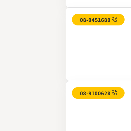
08-9451689
08-9100628