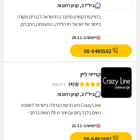
ביל"ו 2, קניון רחובות
בדורין פרנקפורט מדובר בההשראה לבגדים מקורה
בייחוד של ישראל: חיי הלילה, המשפחה, החברים,
הקשיים ושמחת העשייה במפעל - שהרי מדובר
ייפתח ב-20:11
במעצבת היחידה...
08-9495502
קרייזי ליין
(4)
1 דירוגים
ביל"ו 2, קניון רחובות
Crazy Line היא הרשת הגדולה בישראל לאופנת
נשים בלבד,כיום עם יותר מ-70 חנויות ברחבי
הארץ,הרשת חרטה על דגלה להעניק לקהל הלקוחות
ייפתח ב-21:11
הנאמן שלה בגדים...
08-9492897