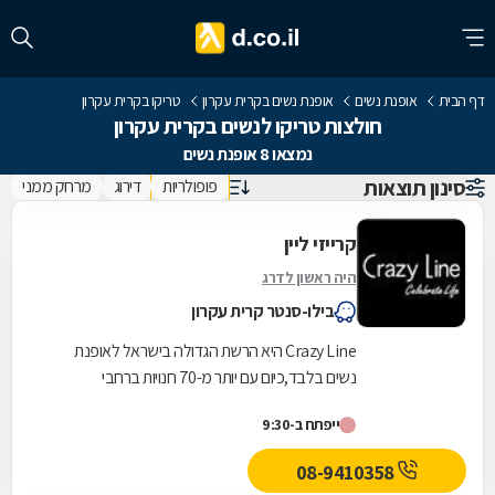
דף הבית
אופנת נשים
אופנת נשים בקרית עקרון
טריקו בקרית עקרון
חולצות טריקו לנשים בקרית עקרון
נמצאו 8 אופנת נשים
סינון תוצאות
פופולריות
דירוג
מרחק ממני
קרייזי ליין
היה ראשון לדרג
בילו-סנטר קרית עקרון
Crazy Line היא הרשת הגדולה בישראל לאופנת
נשים בלבד,כיום עם יותר מ-70 חנויות ברחבי
הארץ,הרשת חרטה על דגלה להעניק לקהל הלקוחות
ייפתח ב-9:30
הנאמן שלה בגדים...
08-9410358