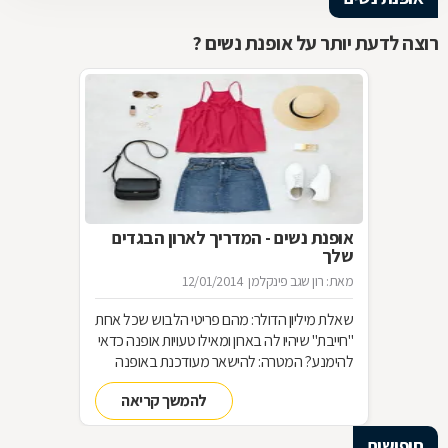
רוצה לדעת יותר על אופנת נשים ?
אופנת נשים - המדריך לארון הבגדים
שלך
מאת: רון שגב פינקלמן
12/01/2014
שאלת מיליון הדולר: מהם פריטי הלבוש שכל אחת
"חייבת" שיהיו לה בארון ומאילו טעויות אופנה כדאי
להימנע? המטרה: להישאר מעודכנת באופנה
מבלי להחליף מלתחה שלמה כל עונה האמצעי:
להמשך קריאה
סדר בארון!
חיפושים