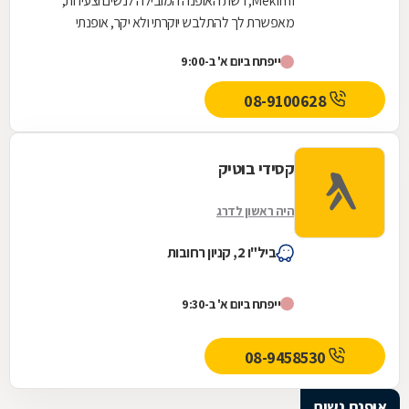
Mekimi, רשת האופנה המובילה לנשים וצעירות,
מאפשרת לך להתלבש יוקרתי ולא יקר, אופנתי
ומעודכן, ומעל הכול, להישאר צנועה. הקו של
ייפתח ביום א' ב-9:00
Mekimi ייחודי...
08-9100628
קסידי בוטיק
היה ראשון לדרג
ביל"ו 2, קניון רחובות
ייפתח ביום א' ב-9:30
08-9458530
אופנת נשים