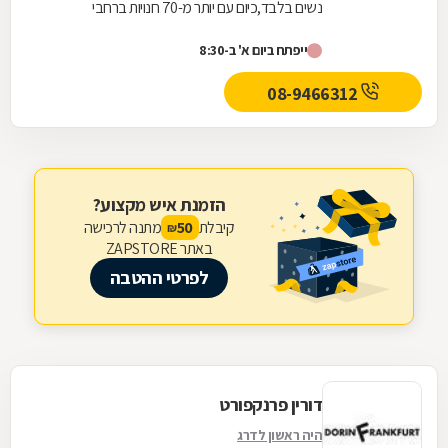
נשים בלבד,כיום עם יותר מ-70 חנויות ברחבי
הארץ,הרשת חרטה על דגלה להעניק לקהל הלקוחות
ייפתח ביום א' ב-8:30
הנאמן שלה בגדים...
08-9466312
הזמנת איש מקצוע?
קיבלת
מתנה לרכישה
50
₪
באתר ZAPSTORE
לפרטי ההטבה
דורין פרנקפורט
היה ראשון לדרג