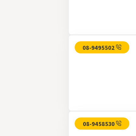
08-9495502
08-9458530