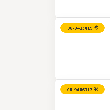
08-9413415
08-9466312