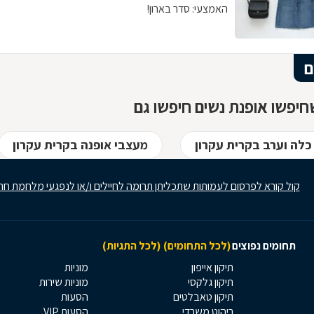
האמצעי: סדר בארון!
ם
יפשו אופנת נשים חיפשו גם
לה וערב בקרית עקרון
מעצבי אופנה בקרית עקרון
קול קורא לפרסום לעמותות שתכליתן תרומה לחיילים ו/או לנפגעי מלחמת חר
תחומים נפוצים
(לכל התחומים)
(לכל התגיות)
תיקון אייפון
מוניות
תיקון גלקסי
מוניות שירות
תיקון טאבלטים
הסעות
ריהוט משרדי
הסעות VIP