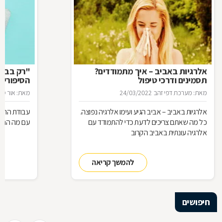
אלרגיות באביב – איך מתמודדים?
"רק בבקש
תסמינים ודרכי טיפול
הסיפורים
המרקחת
מאת: מערכת דפי זהב
24/03/2022
מאת: אור סיגו
אלרגיות באביב – אביב הגיע ועימו אלרגיה נפוצה.
עבודת הרוק
כל מה שאתם צריכים לדעת כדי להתמודד עם
עם מה הם מ
אלרגיה עונתית באביב הקרוב
להמשך קריאה
חיפושים