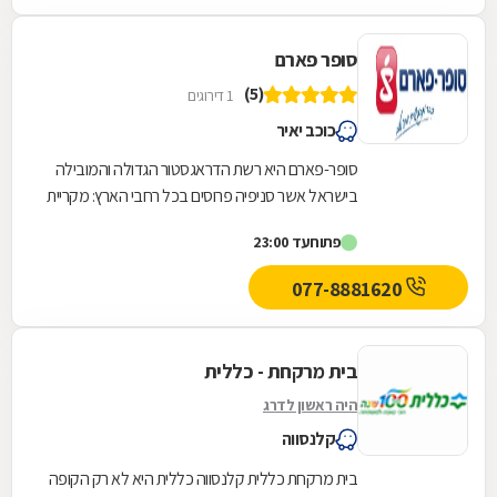
סופר פארם
(5)
1 דירוגים
כוכב יאיר
סופר-פארם היא רשת הדראגסטור הגדולה והמובילה
בישראל אשר סניפיה פרוסים בכל רחבי הארץ: מקריית
שמונה בצפון ועד לאילת בדרום.סופר-פארם הביאה...
פתוח
עד 23:00
077-8881620
בית מרקחת - כללית
היה ראשון לדרג
קלנסווה
בית מרקחת כללית קלנסווה כללית היא לא רק הקופה