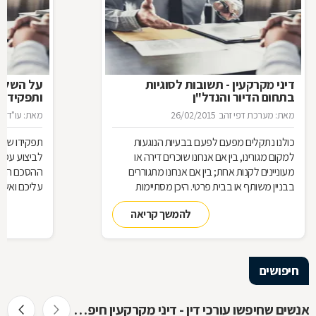
דיני מקרקעין - תשובות לסוגיות
בתחום הדיור והנדל"ן
ותפקידו ש
מאת: מערכת דפי זהב
26/02/2015
מאת: עו"ד א
כולנו נתקלים מפעם לפעם בבעיות הנוגעות
תפקידו של 
למקום מגורינו, בין אם אנחנו שוכרים דירה או
מעוניינים לקנות אחת; בין אם אנחנו מתגוררים
ההסכם הוא ה
בבניין משותף או בבית פרטי. היכן מסתיימות
עליכם ואשר 
זכויותינו ביחס לשכנינו? מה אומר החוק בקשר
הנדרשות לב
להמשך קריאה
לחריגות בנייה? האם בניית ממ"ד מחייבת את כל
החוק, ואשר 
הדיירים וכו'. כדי לקבל מושג בנוגע למעמדנו
הקבלן, או ל
החוקי, מתוך דוגמאות אישיות של סוגיות בתחום
כתוצאה מעב
המקרקעין, ריכזנו שאלות שנשאלו בפורום
חיפושים
מקרקעין, ואשר נענו ע"י עו"ד אילן קרייטר
אנשים שחיפשו עורכי דין - דיני מקרקעין חיפשו גם