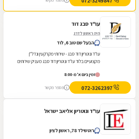
072-3249847
מספר מקשר
עו"ד סבג דוד
היה ראשון לדרג
הבעל שם טוב 6, לוד
עו"ד ונוטריון דוד סבג - שירותי מקרקעין ונדל"ן
מקצועיים בלוד עו"ד ונוטריון דוד סבג מעניק שירותים
משפטיים מקיפים בלוד ובסביבתה, בהתבסס על...
זמין ביום א' מ-8:00
072-3262397
מספר מקשר
עו"ד ונוטריון אליאב ישראל
רוטשילד 78, ראשון לציון