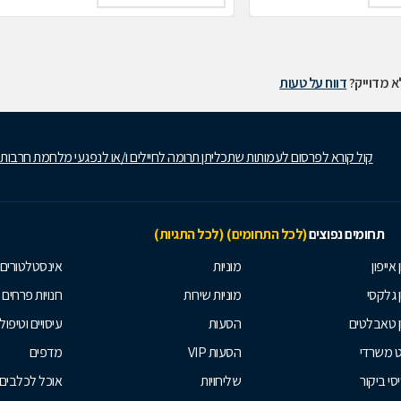
 מדוייק?
דווח על טעות
קול קורא לפרסום לעמותות שתכליתן תרומה לחיילים ו/או לנפגעי מלחמת חרבות
תחומים נפוצים
(לכל התחומים)
(לכל התגיות)
 אייפון
מוניות
אינסטלטורים
ן גלקסי
מוניות שירות
חנויות פרחים
ן טאבלטים
הסעות
עיסויים וטיפולי
ט משרדי
הסעות VIP
מדפים
סי ביקור
שליחויות
אוכל לכלבים