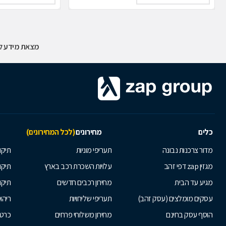
מצאת מידע לא
כלים
מחירונים
(לכל המחירונים)
מדור צרכנות נבונה
תעריפי מוניות
תיקון
מגזין zap דפי זהב
עלויות השכרת רכב בארץ
תיקו
מגיע עד הבית
מחירון רכבים חדשים
תיקו
עסקים מומלצים (עסק זהב)
תעריפי שליחויות
ריהו
הוסף עסק בחינם
מחירון משלוחי פרחים
כרטי