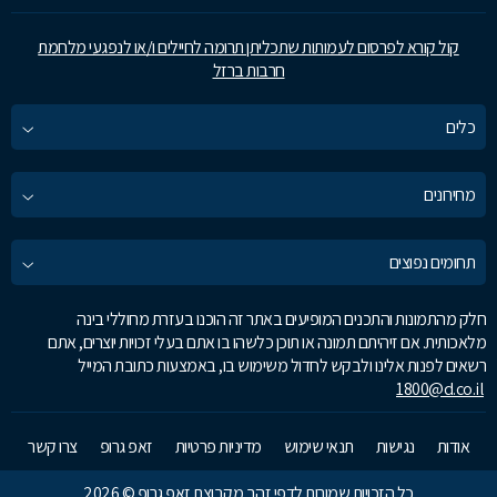
קול קורא לפרסום לעמותות שתכליתן תרומה לחיילים ו/או לנפגעי מלחמת
חרבות ברזל
כלים
מחירונים
תחומים נפוצים
חלק מהתמונות והתכנים המופיעים באתר זה הוכנו בעזרת מחוללי בינה
מלאכותית. אם זיהיתם תמונה או תוכן כלשהו בו אתם בעלי זכויות יוצרים, אתם
רשאים לפנות אלינו ולבקש לחדול משימוש בו, באמצעות כתובת המייל
1800@d.co.il
אודות
נגישות
תנאי שימוש
מדיניות פרטיות
זאפ גרופ
צרו קשר
כל הזכויות שמורות לדפי זהב מקבוצת זאפ גרופ © 2026