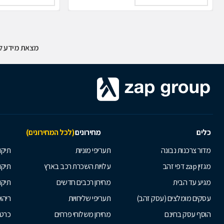
מצאת מידע לא
כלים
מחירונים
(לכל המחירונים)
מדור צרכנות נבונה
תעריפי מוניות
תיקון
מגזין zap דפי זהב
עלויות השכרת רכב בארץ
תיקו
מגיע עד הבית
מחירון רכבים חדשים
תיקו
עסקים מומלצים (עסק זהב)
תעריפי שליחויות
ריהו
הוסף עסק בחינם
מחירון משלוחי פרחים
כרטי