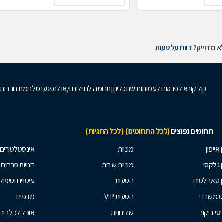
 מדוייק?
דווח על טעות
קול קורא לפרסום לעמותות שתכליתן תרומה לחיילים ו/או לנפגעי מלחמת חרבות
תחומים נפוצים
(לכל התחומים)
(לכל התגיות)
 אייפון
מוניות
אינסטלטורים
ן גלקסי
מוניות שירות
חנויות פרחים
ן טאבלטים
הסעות
עיסויים וטיפולי
ט משרדי
הסעות VIP
מדפים
סי ביקור
שליחויות
אוכל לכלבים