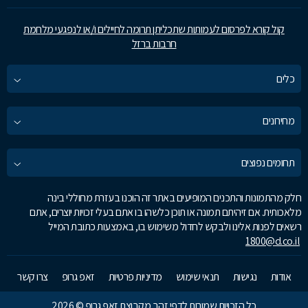
קול קורא לפרסום לעמותות שתכליתן תרומה לחיילים ו/או לנפגעי מלחמת
חרבות ברזל
כלים
מחירונים
תחומים נפוצים
חלק מהתמונות והתכנים המופיעים באתר זה הוכנו בעזרת מחוללי בינה
מלאכותית. אם זיהיתם תמונה או תוכן כלשהו בו אתם בעלי זכויות יוצרים, אתם
רשאים לפנות אלינו ולבקש לחדול משימוש בו, באמצעות כתובת המייל
1800@d.co.il
אודות
נגישות
תנאי שימוש
מדיניות פרטיות
זאפ גרופ
צרו קשר
כל הזכויות שמורות לדפי זהב מקבוצת זאפ גרופ © 2026