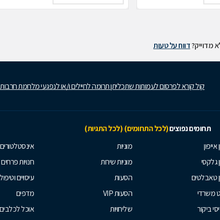
 מדוייק?
דווח על טעות
קול קורא לפרסום לעמותות שתכליתן תרומה לחיילים ו/או לנפגעי מלחמת חרבות
תחומים נפוצים
(לכל התחומים)
(לכל התגיות)
 אייפון
מוניות
אינסטלטורים
ן גלקסי
מוניות שירות
חנויות פרחים
ן טאבלטים
הסעות
עיסויים וטיפולי
ט משרדי
הסעות VIP
מדפים
סי ביקור
שליחויות
אוכל לכלבים