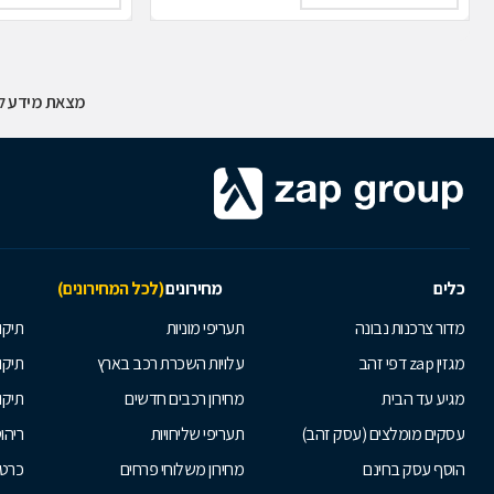
מצאת מידע לא
כלים
מחירונים
(לכל המחירונים)
מדור צרכנות נבונה
תעריפי מוניות
תיקון
מגזין zap דפי זהב
עלויות השכרת רכב בארץ
תיקו
מגיע עד הבית
מחירון רכבים חדשים
תיקו
עסקים מומלצים (עסק זהב)
תעריפי שליחויות
ריהו
הוסף עסק בחינם
מחירון משלוחי פרחים
כרטי