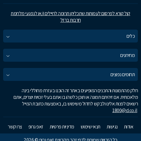
קול קורא לפרסום לעמותות שתכליתן תרומה לחיילים ו/או לנפגעי מלחמת
חרבות ברזל
כלים
מחירונים
תחומים נפוצים
חלק מהתמונות והתכנים המופיעים באתר זה הוכנו בעזרת מחוללי בינה
מלאכותית. אם זיהיתם תמונה או תוכן כלשהו בו אתם בעלי זכויות יוצרים, אתם
רשאים לפנות אלינו ולבקש לחדול משימוש בו, באמצעות כתובת המייל
1800@d.co.il
אודות
נגישות
תנאי שימוש
מדיניות פרטיות
זאפ גרופ
צרו קשר
כל הזכויות שמורות לדפי זהב מקבוצת זאפ גרופ © 2026