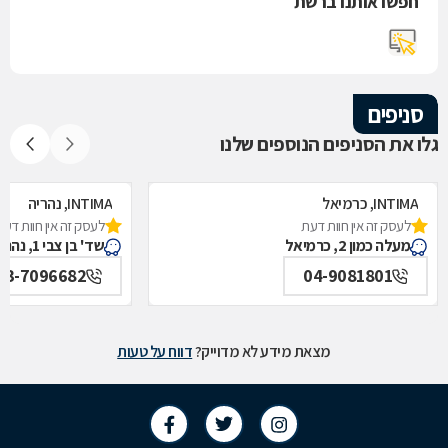
חפשו אותנו ברשת
סניפים
גלו את הסניפים הנוספים שלנו
INTIMA, כרמיאל
INTIMA, נהריה
לעסק זה אין חוות דעת
לעסק זה אין חוות דעת
מעלה כמון 2, כרמיאל
שד' בן צבי 1, נהריה
73-7096682
04-9081801
מצאת מידע לא מדוייק?
דווח על טעות