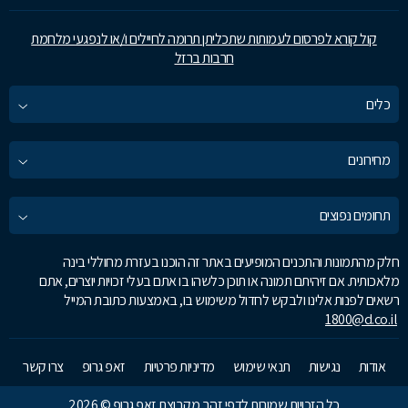
קול קורא לפרסום לעמותות שתכליתן תרומה לחיילים ו/או לנפגעי מלחמת
חרבות ברזל
כלים
מחירונים
תחומים נפוצים
חלק מהתמונות והתכנים המופיעים באתר זה הוכנו בעזרת מחוללי בינה
מלאכותית. אם זיהיתם תמונה או תוכן כלשהו בו אתם בעלי זכויות יוצרים, אתם
רשאים לפנות אלינו ולבקש לחדול משימוש בו, באמצעות כתובת המייל
1800@d.co.il
אודות
נגישות
תנאי שימוש
מדיניות פרטיות
זאפ גרופ
צרו קשר
כל הזכויות שמורות לדפי זהב מקבוצת זאפ גרופ © 2026