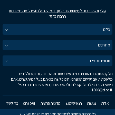
קול קורא לפרסום לעמותות שתכליתן תרומה לחיילים ו/או לנפגעי מלחמת
חרבות ברזל
כלים
מחירונים
תחומים נפוצים
חלק מהתמונות והתכנים המופיעים באתר זה הוכנו בעזרת מחוללי בינה
מלאכותית. אם זיהיתם תמונה או תוכן כלשהו בו אתם בעלי זכויות יוצרים, אתם
רשאים לפנות אלינו ולבקש לחדול משימוש בו, באמצעות כתובת המייל
1800@d.co.il
אודות
נגישות
תנאי שימוש
מדיניות פרטיות
זאפ גרופ
צרו קשר
כל הזכויות שמורות לדפי זהב מקבוצת זאפ גרופ © 2026