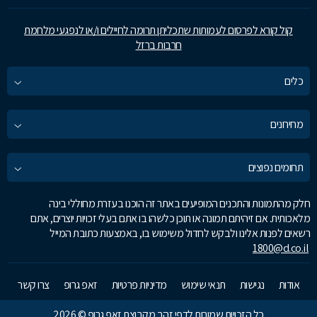
קול קורא לפרסום לעמותות שתכליתן תרומה לחיילים ו/או לנפגעי מלחמת
חרבות ברזל
כלים
מחירונים
תחומים נפוצים
חלק מהתמונות והתכנים המופיעים באתר זה הוכנו בעזרת מחוללי בינה
מלאכותית. אם זיהיתם תמונה או תוכן כלשהו בו אתם בעלי זכויות יוצרים, אתם
רשאים לפנות אלינו ולבקש לחדול משימוש בו, באמצעות כתובת המייל
1800@d.co.il
אודות
נגישות
תנאי שימוש
מדיניות פרטיות
זאפ גרופ
צרו קשר
כל הזכויות שמורות לדפי זהב מקבוצת זאפ גרופ © 2026