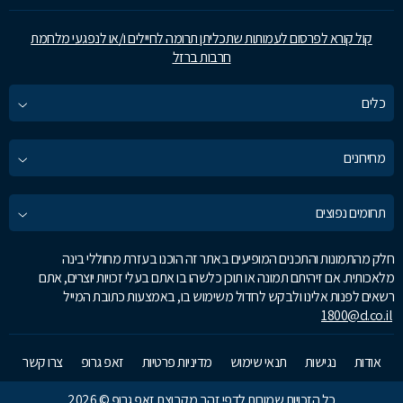
קול קורא לפרסום לעמותות שתכליתן תרומה לחיילים ו/או לנפגעי מלחמת
חרבות ברזל
כלים
מחירונים
תחומים נפוצים
חלק מהתמונות והתכנים המופיעים באתר זה הוכנו בעזרת מחוללי בינה
מלאכותית. אם זיהיתם תמונה או תוכן כלשהו בו אתם בעלי זכויות יוצרים, אתם
רשאים לפנות אלינו ולבקש לחדול משימוש בו, באמצעות כתובת המייל
1800@d.co.il
אודות
נגישות
תנאי שימוש
מדיניות פרטיות
זאפ גרופ
צרו קשר
כל הזכויות שמורות לדפי זהב מקבוצת זאפ גרופ © 2026