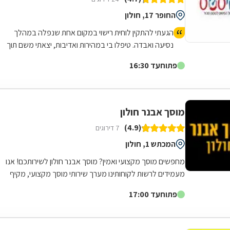
החופר 17, חולון
הגעתי להתקין לוחית רישוי במקום אחת שנפלה במהלך
נסיעה ואבדה. טיפלו בי במהירות ואדיבות, יצאתי משם תוך
פחות מרבע שעה, המקום מטופח ונקי.
פתוח
עד 16:30
מוסך אבנר חולון
(4.9)
7 דירוגים
המכתש 1, חולון
מחפשים מוסך מקצועי ואמין? מוסך אבנר חולון לשירותכם! אנו
מעמידים לרשות לקוחותינו מערך שירותי מוסך מקצועי, מקיף
ורחב הנשען על שלושים שנות...
פתוח
עד 17:00