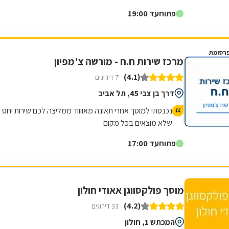
עם למעלה מ20 שנות ניסיון,...
פתוח
עד 19:00
רסומת
מרכז שירות ח.ח - מורשה צ'מפיון
(4.1)
7 דירוגים
דרך בן צבי 45, תל אביב
נכנסתי למוסך אחרי תאונה מאווווד ממליצה לכם שירות יחס
שלא מוצאים בכל מקום
פתוח
עד 17:00
מוסך פולקסווגן אאודי חולון
(4.2)
33 דירוגים
המכתש 1, חולון