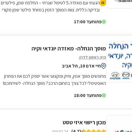
הגעתי עם מאזדה 5 לטיפול שגרתי – החלפת שמן, פילטרים
ובדיקה כללית. צוות המוסך הזמין במיוחד פילטר שמן מקורי
של מאזדה, וגם דאג לשים שמן איכותי שמתאים במיוחד
פתוח
עד 17:00
לחום והעומס של הקיץ בישראל. הכל בוצע בצורה מאוד
מסודרת, נקייה ומקצועית. הרכב הוחזר בדיוק כמו שקיבלתי
אותו – נקי, בלי כתמים, ועם תחושת ביטחון שהכול טופל כמו
שצריך. שירות אדיב, אמין ומדויק. ממליץ מאוד!
מוסך הנחלה- מאזדה יונדאי וקיה
היה ראשון לדרג
חיי אדם 10, תל אביב
מחפשים מוסך אמין, ותיק ומקצועי אשר יספק לכם את הפתרון
האופטימלי לכל צורך בתחום הרכב? מוסך הנחלה- לשירותכם!
המוסך מתמחה ברכבים יונדאי, קיה...
פתוח
עד 18:00
מכון רישוי איזי טסט
(4.7)
24 דירוגים