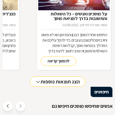
על מוסכים ואנשים – כל השאלות
פנצ'ריה 
והתשובות בדרך למציאת מוסך
מאת: מערכת דפי זהב
23/08/2021
מאת: מערכת 
החיפוש אחרי המוסך הנכון והמהימן הוא לא פשוט
פנצ'רים לא 
ורווי בתסכולים וגם בעצבים. כדי להקל עליכם את
בשבוע, כן 
התהליך במציאת מוסך, קבלו את רשימת
פתרון ואם 
השאלות והתשובות שהכי חשוב לדעת בדרך
שתוכלו למצ
למוסך
להמשך קריאה
הצג תוצאות נוספות
חיפושים
אנשים שחיפשו מוסכים חיפשו גם