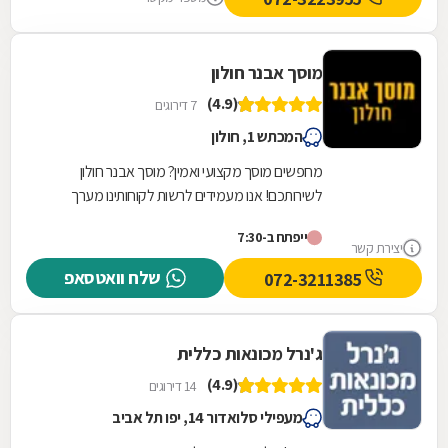
מוסך אבנר חולון
(4.9)
7 דירוגים
המכתש 1, חולון
מחפשים מוסך מקצועי ואמין? מוסך אבנר חולון
לשירותכם! אנו מעמידים לרשות לקוחותינו מערך
שירותי מוסך מקצועי, מקיף ורחב הנשען על שלושים
ייפתח ב-7:30
שנות...
יצירת קשר
שלח וואטסאפ
072-3211385
ג'נרל מכונאות כללית
(4.9)
14 דירוגים
מעפילי סלואדור 14, יפו תל אביב