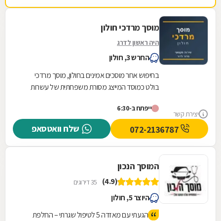
מוסך מרדכי חולון
היה ראשון לדרג
החרש 3, חולון
בחיפוש אחר מוסכים אמינים בחולון, מוסך מרדכי
בולט כמוסד המייצג מסורת משפחתית של עשרות
שנים. בניגוד למוסכים רבים בשוק, כאן הניסיון
ייפתח ב-6:30
והמקצועיות...
יצירת קשר
שלח וואטסאפ
072-2136787
המוסך הנכון
(4.9)
35 דירוגים
היוצר 5, חולון
הגעתי עם מאזדה 5 לטיפול שגרתי – החלפת