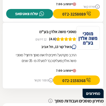
ייפתח ב-7:00
יצירת קשר
שלח וואטסאפ
072-3258089
מוסכי משה אלדן בע"מ
(4.8)
12 דירוגים
פאול קור 13, תל אביב
הרכב מקרטע? חייבים לראות מוסך ודחוף? מוסכי
משה אלדן פועלים כבר למעלה מ- 35 שנים
ומתמחים בתיקוני כל סוגי התקלות לרכב. במוסך שלנו
ייפתח ב-7:00
תיהנו משירות...
072-2158368
מספר מקשר
מחירונים
מחירון מוסכים ועבודות מוסך