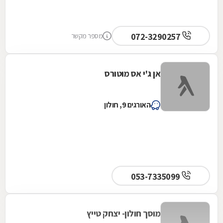
072-3290257
מספר מקשר
אן ג'י אס מוטורס
האורגים 9, חולון
053-7335099
מוסך חולון- יצחק טייץ