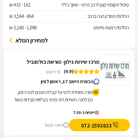
טיפול תקופתי קטן לרכב פרטי - מוסך כללי
162 - 432 ₪
החלפת מסרק הגה ברכב
864 - 3,564 ₪
החלפת רצועת טיימינג
1,080 - 2,160 ₪
למחירון המלא
מרכז שירות גילון- מורשה כולמוביל
(4.9)
55 דירוגים
הכשרת הישוב 17, ראשון לציון
תודה מיוחדת לרפי על קבלת הפנים לפני הזמן.
גם לחנה. השירות היה מהיר בעלויות סבירות מאוד
(טיפול שנתי+טסט) ואף השינוע עד הבית ע"י
ייפתח ב-7:30
ליאור היה מהיר. מומלץ מאוד
072-2593833
מספר מקשר