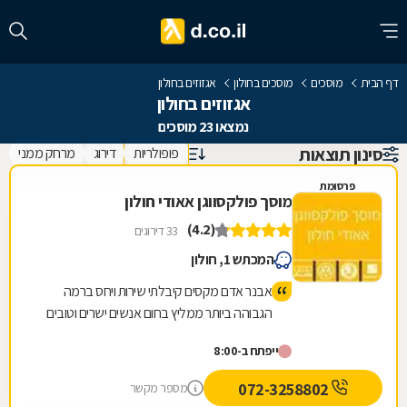
דף הבית
מוסכים
מוסכים בחולון
אגזוזים בחולון
אגזוזים בחולון
נמצאו 23 מוסכים
סינון תוצאות
פופולריות
דירוג
מרחק ממני
פרסומת
מוסך פולקסווגן אאודי חולון
(4.2)
33 דירוגים
המכתש 1, חולון
אבנר אדם מקסים קיבלתי שירות ויחס ברמה
הגבוהה ביותר ממליץ בחום אנשים ישרים וטובים
ייפתח ב-8:00
072-3258802
מספר מקשר