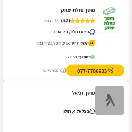
מוסך נחלת יצחק
(4.8)
32 דירוגים
חיי אדם 10, תל אביב
השירות היה אדיב והכל בסדר גמור
פתוח
עד 23:59
077-7786633
מספר מקשר
מוסך דניאל
בצלאל 4, חולון