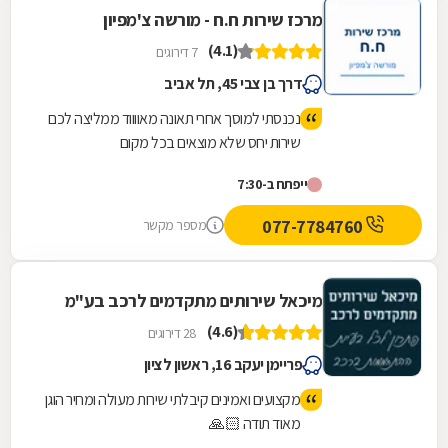
מרכז שירות ח.ח - מורשה צ'מפיון
(4.1)
7 דירוגים
דרך בן צבי 45, תל אביב
נכנסתי למוסך אחרי תאונה מאווווד ממליצה לכם
שירות יחס שלא מוצאים בכל מקום
ייפתח ב-7:30
077-7784760
מספר מקשר
מיכאל שירותים מתקדמים לרכב בע"מ
(4.6)
28 דירוגים
פריימן יעקב 16, ראשון לציון
מקצועים ואמינים קיבלתי שירות מעולה ומחיר הוגן
מאוד תודה 🙏🏻