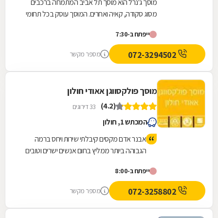
מוסך ג'נרל הוא מוסך תל אביב המתמחה ברכבים
מסוג סקודה, קאיה ואחרים. המוסך עוסק בכל תחומי
הרכב הנדרשים, לרבות מכונאות רכב, חשמל רכב,...
ייפתח ב-7:30
072-3294502
מספר מקשר
מוסך פולקסווגן אאודי חולון
(4.2)
33 דירוגים
המכתש 1, חולון
אבנר אדם מקסים קיבלתי שירות ויחס ברמה
הגבוהה ביותר ממליץ בחום אנשים ישרים וטובים
ייפתח ב-8:00
072-3258802
מספר מקשר