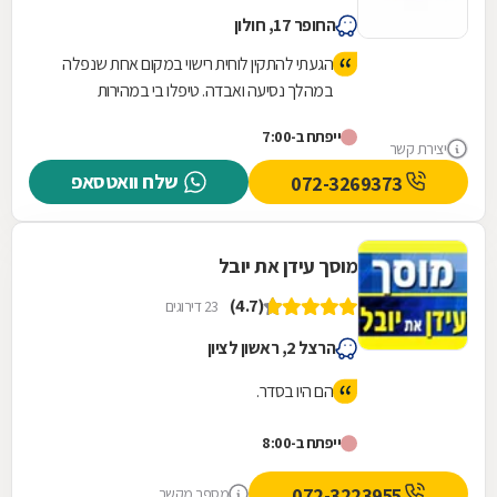
החופר 17, חולון
הגעתי להתקין לוחית רישוי במקום אחת שנפלה
במהלך נסיעה ואבדה. טיפלו בי במהירות
ואדיבות, יצאתי משם תוך פחות מרבע שעה,
ייפתח ב-7:00
המקום מטופח ונקי.
יצירת קשר
שלח וואטסאפ
072-3269373
מוסך עידן את יובל
(4.7)
23 דירוגים
הרצל 2, ראשון לציון
הם היו בסדר.
ייפתח ב-8:00
072-3223955
מספר מקשר