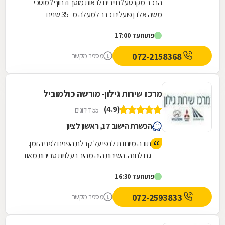
הרכב מקרטע? חייבים לראות מוסך ודחוף? מוסכי
משה אלדן פועלים כבר למעלה מ- 35 שנים
ומתמחים בתיקוני כל סוגי התקלות לרכב. במוסך שלנו
פתוח
עד 17:00
תיהנו משירות...
072-2158368
מספר מקשר
מרכז שירות גילון- מורשה כולמוביל
(4.9)
55 דירוגים
הכשרת הישוב 17, ראשון לציון
תודה מיוחדת לרפי על קבלת הפנים לפני הזמן.
גם לחנה. השירות היה מהיר בעלויות סבירות מאוד
(טיפול שנתי+טסט) ואף השינוע עד הבית ע"י
פתוח
עד 16:30
ליאור היה מהיר. מומלץ מאוד
072-2593833
מספר מקשר