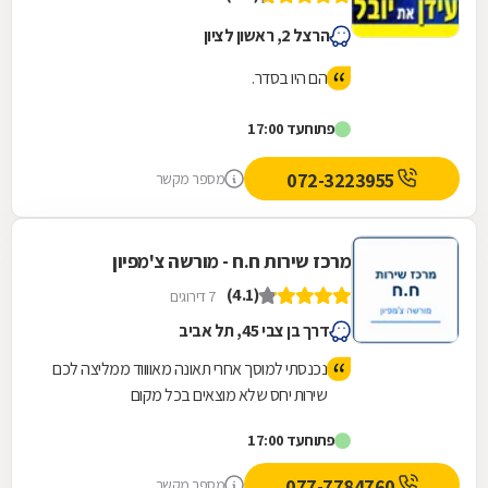
הרצל 2, ראשון לציון
הם היו בסדר.
פתוח
עד 17:00
072-3223955
מספר מקשר
מרכז שירות ח.ח - מורשה צ'מפיון
(4.1)
7 דירוגים
דרך בן צבי 45, תל אביב
נכנסתי למוסך אחרי תאונה מאווווד ממליצה לכם
שירות יחס שלא מוצאים בכל מקום
פתוח
עד 17:00
077-7784760
מספר מקשר