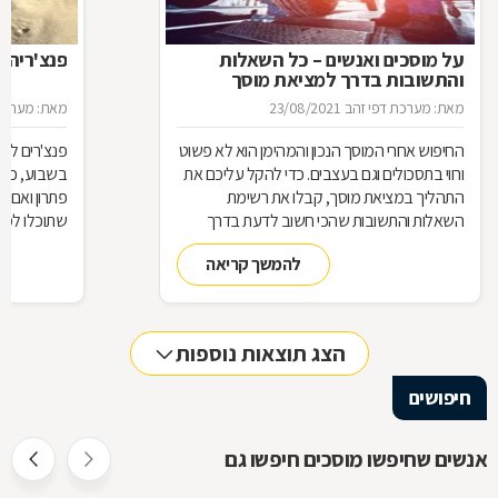
על מוסכים ואנשים – כל השאלות
פנצ'ריה 
והתשובות בדרך למציאת מוסך
מאת: מערכת דפי זהב
23/08/2021
מאת: מערכת 
החיפוש אחרי המוסך הנכון והמהימן הוא לא פשוט
פנצ'רים לא 
ורווי בתסכולים וגם בעצבים. כדי להקל עליכם את
בשבוע, כן 
התהליך במציאת מוסך, קבלו את רשימת
פתרון ואם 
השאלות והתשובות שהכי חשוב לדעת בדרך
שתוכלו למצ
למוסך
להמשך קריאה
הצג תוצאות נוספות
חיפושים
אנשים שחיפשו מוסכים חיפשו גם