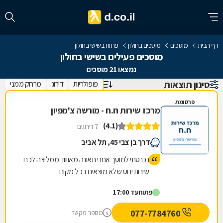
דף הבית
מוסכים
מוסכים בחולון
פתוח בשישי בחולון
מוסכים פעילים בשישי בחולון
נמצאו 21 מוסכים
סינון תוצאות
פופולריות
דירוג
מרחק ממני
פרסומת
מרכז שירות ח.ח - מורשה צ'מפיון
(4.1)
7 דירוגים
דרך בן צבי 45, תל אביב
נכנסתי למוסך אחרי תאונה מאווווד ממליצה לכם
שירות יחס שלא מוצאים בכל מקום
פתוח
עד 17:00
077-7784760
מספר מקשר