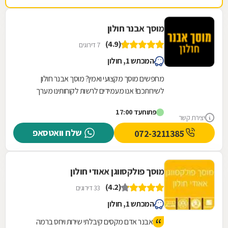
מוסך אבנר חולון
(4.9)
7 דירוגים
המכתש 1, חולון
מחפשים מוסך מקצועי ואמין? מוסך אבנר חולון
לשירותכם! אנו מעמידים לרשות לקוחותינו מערך
שירותי מוסך מקצועי, מקיף ורחב הנשען על שלושים
פתוח
עד 17:00
שנות...
יצירת קשר
שלח וואטסאפ
072-3211385
מוסך פולקסווגן אאודי חולון
(4.2)
33 דירוגים
המכתש 1, חולון
אבנר אדם מקסים קיבלתי שירות ויחס ברמה