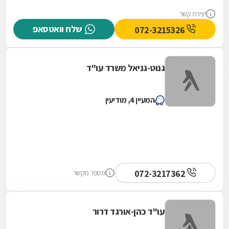
יצירת קשר
שלח וואטסאפ
072-3215326
גנוט-גניאל משרד עו"ד
המעיין 4, מודיעין
072-3217362
מספר מקשר
עו"ד כהן-אורגד דרור