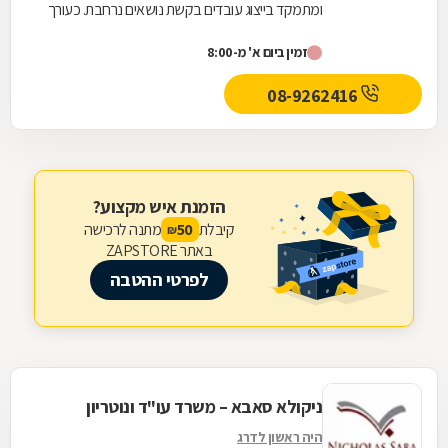
ומתמקד בייצוג עובדים בקשת נושאים נרחבת. כעורך
דין שמאחוריו ניסיון מקצועי עשיר, לעו"ד טימיאנקר...
זמין ביום א' מ-8:00
08-9262416
הזמנת איש מקצוע?
קיבלת
מתנה לרכישה
50
₪
באתר ZAPSTORE
לפרטי ההטבה
ניקולא סאבא – משרד עו"ד ונוטריון
היה ראשון לדרג