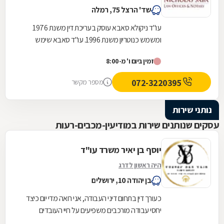
שד' הרצל 75, רמלה
עו"ד ניקולא סאבא עוסק בעריכת דין משנת 1976
ומשמש כנוטריון משנת 1996. עו"ד סאבא שימש
כשופט בבית הדין המשמעתי של לשכת עורכי הדין
זמין ביום ו' מ-8:00
במשך 4...
072-3220395
מספר מקשר
נותני שירות
עסקים שנותנים שירות במודיעין-מכבים-רעות
יוסף בן יאיר משרד עו"ד
היה ראשון לדרג
בן יהודה 10, ירושלים
כעורך דין בתחום דיני העבודה, אני רואה מדי יום כיצד
יחסי עבודה מורכבים משפיעים על חיי העובדים
והמעסיקים. במהלך שנות עבודתי, צברתי ניסיון עשיר...