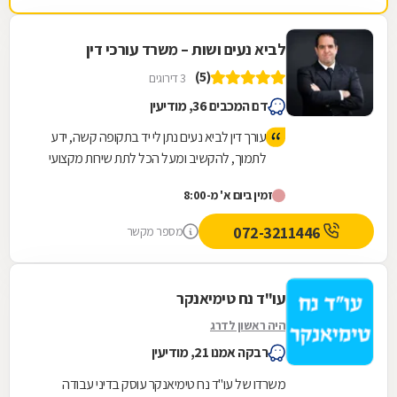
לביא נעים ושות – משרד עורכי דין
(5)
3 דירוגים
דם המכבים 36, מודיעין
עורך דין לביא נעים נתן לי יד בתקופה קשה, ידע
לתמוך, להקשיב ומעל הכל לתת שירות מקצועי
ויעיל שהסתיים בזכיה מעל הציפיות שלי
זמין ביום א' מ-8:00
072-3211446
מספר מקשר
עו"ד נח טימיאנקר
היה ראשון לדרג
רבקה אמנו 21, מודיעין
משרדו של עו"ד נח טימיאנקר עוסק בדיני עבודה