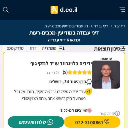
דף הבית
דיני עבודה
דיני עבודה במודיעין-מכבים-רעות
דיני עבודה במודיעין-מכבים-רעות
נמצאו 6 דיני עבודה
סינון תוצאות
פופולריות
דירוג
מרחק ממני
פרסומת
ידידיה בלויגרונד עו"ד לנזקי גוף
(5)
24 דירוגים
קרן היסוד 34, ירושלים
עו"ד ידידיה טיפל לנו בכמה תיקים, חזרנו אליו כל
פעם עם תיק בנושא אחר שירות מצויין ויסודי
מרוצים מאד וממליצים לכל מי שצריך!!
זמין ביום ו' מ-8:00
יצירת קשר
שלח וואטסאפ
072-3100861