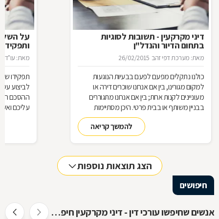
דיני מקרקעין - תשובות לסוגיות
בתחום הדיור והנדל"ן
ותפקידו ש
מאת: מערכת דפי זהב
26/02/2015
מאת: עו"ד א
כולנו נתקלים מפעם לפעם בבעיות הנוגעות
תפקידו של 
למקום מגורינו, בין אם אנחנו שוכרים דירה או
מעוניינים לקנות אחת; בין אם אנחנו מתגוררים
ההסכם הוא ה
בבניין משותף או בבית פרטי. היכן מסתיימות
עליכם ואשר 
זכויותינו ביחס לשכנינו? מה אומר החוק בקשר
הנדרשות לב
להמשך קריאה
לחריגות בנייה? האם בניית ממ"ד מחייבת את כל
החוק, ואשר 
הדיירים וכו'. כדי לקבל מושג בנוגע למעמדנו
הקבלן, או ל
החוקי, מתוך דוגמאות אישיות של סוגיות בתחום
כתוצאה מעב
המקרקעין, ריכזנו שאלות שנשאלו בפורום
הצג תוצאות נוספות
מקרקעין, ואשר נענו ע"י עו"ד אילן קרייטר
חיפושים
אנשים שחיפשו עורכי דין - דיני מקרקעין חיפשו גם