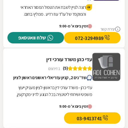
רוצה לציין לשבח את הטפול המסור האחראי
והמוקפד של עו"ד עוז רדיע . ממליץ בחום.
זמין ביום א' מ-9:00
יצירת קשר
שלח וואטסאפ
072-3294989
עדי כהן משרד עורכי דין
(5)
1 דירוגים
שד' נים 2, קניון עזריאלי ראשונים ראשון לציון
עדי כהן - משרד עורכי דין בראשון-לציון מעניק ייעוץ
משפטי ושירותי ליטיגציה בכל הנוגע לדיני מקרקעין,
כולל: מכירה ורכישה של דירות יד-שנייה,...
זמין ביום א' מ-9:00
03-9413741