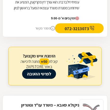
עמיחי זילברברג הוא עורך דין מקרקעין, המציע את
שירותיו במסגרת משרד עצמאי הפועל בראשון לציון.
משרד זה, שהוקם ב-1964 על ידי סבו, ז''ל, עוסק
זמין ביום א' מ-9:00
בכל...
072-3213073
מספר מקשר
הזמנת איש מקצוע?
קיבלת
מתנה לרכישה
50
₪
באתר ZAPSTORE
לפרטי ההטבה
ניקולא סאבא – משרד עו"ד ונוטריון