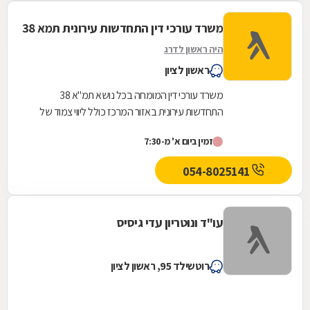
משרד עורכי דין התחדשות עירונית תמא 38
היה ראשון לדרג
ראשון לציון
משרד עורכי דין המומחה בכל נושא תמ"א 38
התחדשות עירונית באזור המרכז כולל ליווי צמוד של
הדיירים אל מול היזם והקבלן מהשלב הראשוני ועד
זמין ביום א' מ-7:30
לקבלת...
054-8025141
עו"ד ונוטריון עדי גיסיס
רוטשילד 95, ראשון לציון