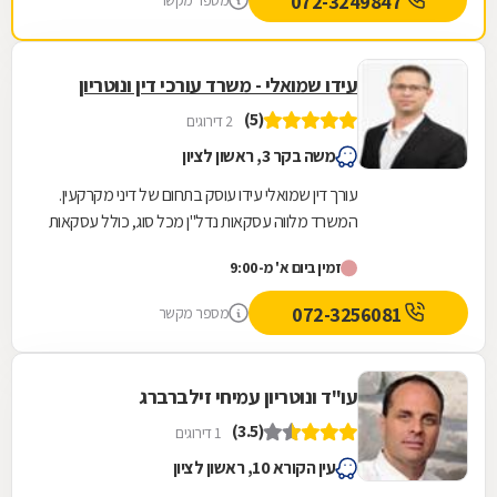
072-3249847
מספר מקשר
עידו שמואלי - משרד עורכי דין ונוטריון
(5)
2 דירוגים
משה בקר 3, ראשון לציון
עורך דין שמואלי עידו עוסק בתחום של דיני מקרקעין.
המשרד מלווה עסקאות נדל"ן מכל סוג, כולל עסקאות
מורכבות דוגמת עיבוי-פינוי (תמ"א 38), פינוי...
זמין ביום א' מ-9:00
072-3256081
מספר מקשר
עו"ד ונוטריון עמיחי זילברברג
(3.5)
1 דירוגים
עין הקורא 10, ראשון לציון