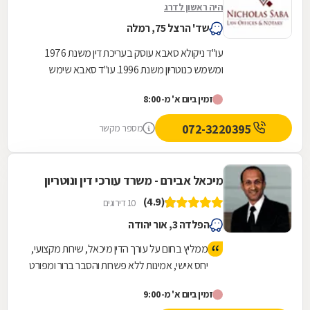
היה ראשון לדרג
שד' הרצל 75, רמלה
עו"ד ניקולא סאבא עוסק בעריכת דין משנת 1976
ומשמש כנוטריון משנת 1996. עו"ד סאבא שימש
כשופט בבית הדין המשמעתי של לשכת עורכי הדין
זמין ביום א' מ-8:00
במשך 4...
072-3220395
מספר מקשר
מיכאל אבירם - משרד עורכי דין ונוטריון
(4.9)
10 דירוגים
הפלדה 3, אור יהודה
ממליץ בחום על עורך הדין מיכאל, שירות מקצועי,
יחס אישי, אמינות ללא פשרות והסבר ברור ומפורט
של הדברים לאורך כל הדרך.
זמין ביום א' מ-9:00