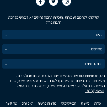
קול קורא לפרסום לעמותות שתכליתן תרומה לחיילים ו/או לנפגעי מלחמת
חרבות ברזל
כלים
מחירונים
תחומים נפוצים
חלק מהתמונות והתכנים המופיעים באתר זה הוכנו בעזרת מחוללי בינה
מלאכותית. אם זיהיתם תמונה או תוכן כלשהו בו אתם בעלי זכויות יוצרים, אתם
רשאים לפנות אלינו ולבקש לחדול משימוש בו, באמצעות כתובת המייל
1800@d.co.il
אודות
נגישות
תנאי שימוש
מדיניות פרטיות
זאפ גרופ
צרו קשר