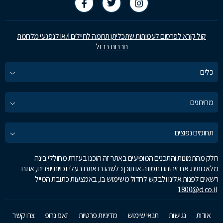
קול קורא לפרסום לעמותות שתכליתן תרומה לחיילים ו/או לנפגעי מלחמת
חרבות ברזל
כלים
מחירונים
תחומים נפוצים
חלק מהתמונות והתכנים המופיעים באתר זה הוכנו בעזרת מחוללי בינה
מלאכותית. אם זיהיתם תמונה או תוכן כלשהו בו אתם בעלי זכויות יוצרים, אתם
רשאים לפנות אלינו ולבקש לחדול משימוש בו, באמצעות כתובת המייל
1800@d.co.il
אודות
נגישות
תנאי שימוש
מדיניות פרטיות
זאפ גרופ
צרו קשר