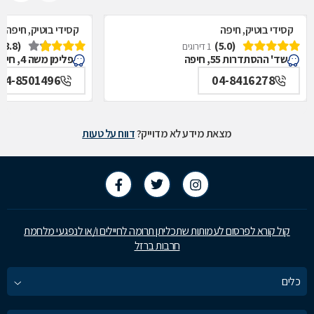
קסידי בוטיק, חיפה
קסידי בוטיק, חיפה
(3.8)
(5.0)
1 דירוגים
שד' ההסתדרות 55, חיפה
פלימן משה 4, חיפה
04-8501496
04-8416278
מצאת מידע לא מדוייק?
דווח על טעות
קול קורא לפרסום לעמותות שתכליתן תרומה לחיילים ו/או לנפגעי מלחמת
חרבות ברזל
כלים