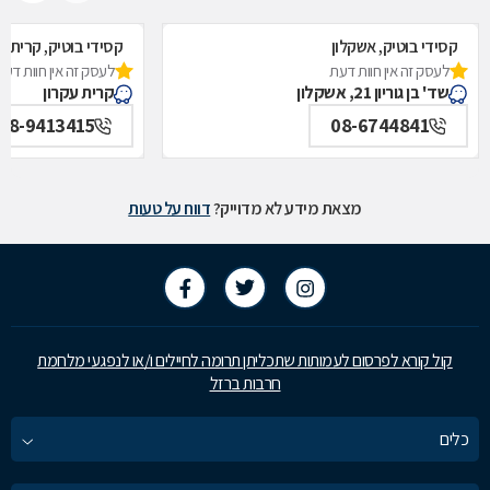
קסידי בוטיק, אשקלון
קסידי בוטיק, קרית ע
לעסק זה אין חוות דעת
לעסק זה אין חוות דעת
שד' בן גוריון 21, אשקלון
קרית עקרון
08-9413415
08-6744841
מצאת מידע לא מדוייק?
דווח על טעות
קול קורא לפרסום לעמותות שתכליתן תרומה לחיילים ו/או לנפגעי מלחמת
חרבות ברזל
כלים