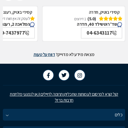
קסידי בוטיק, חדרה
קסידי בוטיק, רעננה
(5.0)
לעסק זה אין חוות דעת
1 דירוגים
שד' רוטשילד 40, חדרה
המלאכה 2, רעננה
09-7437977
04-6343117
מצאת מידע לא מדוייק?
דווח על טעות
קול קורא לפרסום לעמותות שתכליתן תרומה לחיילים ו/או לנפגעי מלחמת
חרבות ברזל
כלים