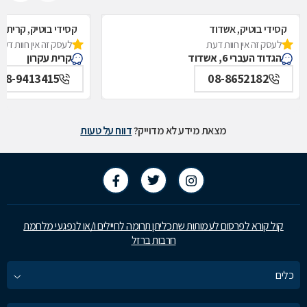
קסידי בוטיק, אשדוד
קסידי בוטיק, קרית ע
לעסק זה אין חוות דעת
לעסק זה אין חוות דעת
הגדוד העברי 6, אשדוד
קרית עקרון
08-9413415
08-8652182
מצאת מידע לא מדוייק?
דווח על טעות
קול קורא לפרסום לעמותות שתכליתן תרומה לחיילים ו/או לנפגעי מלחמת
חרבות ברזל
כלים