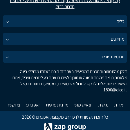
קול קורא לפרסום לעמותות שתכליתן תרומה לחיילים ו/או לנפגעי מלחמת
חרבות ברזל
כלים
מחירונים
תחומים נפוצים
חלק מהתמונות והתכנים המופיעים באתר זה הוכנו בעזרת מחוללי בינה
מלאכותית. אם זיהיתם תמונה או תוכן כלשהו בו אתם בעלי זכויות יוצרים, אתם
רשאים לפנות אלינו ולבקש לחדול משימוש בו, באמצעות כתובת המייל
1800@d.co.il
אודות
נגישות
תנאי שימוש
מדיניות פרטיות
זאפ גרופ
צרו קשר
כל הזכויות שמורות לדפי זהב מקבוצת זאפ גרופ © 2026