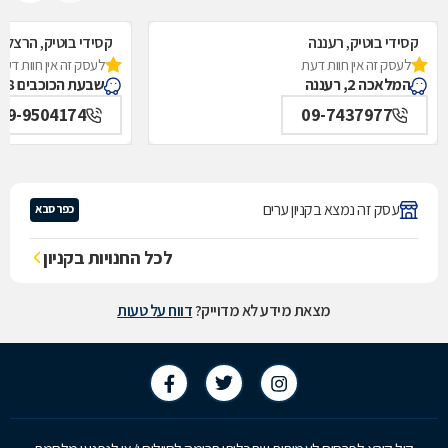
קסידי בוטיק, רעננה
קסידי בוטיק, הרצלי
לעסק זה אין חוות דעת
לעסק זה אין חוות דעת
המלאכה 2, רעננה
שבעת הכוכבים 8, הרצליה
09-9504174
09-7437977
עסק זה נמצא בקניון ערים
כפר סבא
לכל החנויות בקניון
מצאת מידע לא מדוייק?
דווח על טעות