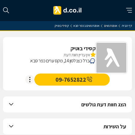
דף הבית
אופנת נשים
אופנת נשים בכפר סבא
קסידי בוטיק
קסידי בוטיק
אין עדיין חוות דעת
ברל כצנלסון 14, מקס ערים כפר סבא
09-7652822
הצג חוות דעת גולשים
על השירות