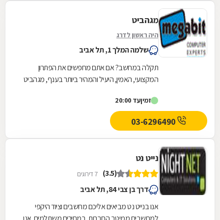
מגהביט
היה ראשון לדרג
שלמה המלך 1, תל אביב
תקלה במחשב? אם אתם מחפשים את הפתרון
המקצועי, האמין, היעיל והמהיר ביותר בענף, מגהביט
לשירותכם! כבית עסק מוביל בתחומו, אנו מעמידים
זמין
עד 20:00
לרשותכם קשת...
03-6296490
נייט נט
(3.5)
7 דירוגים
דרך בן צבי 84, תל אביב
אנו בנייט נט מביאים אליכם מחשבים וציוד היקפי
למחשבים ממיטב החברות, במחירים משתלמים. אנו