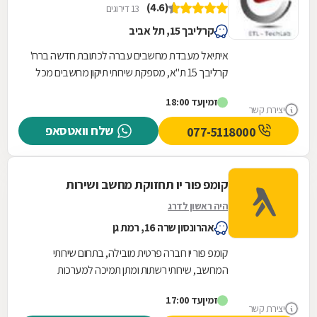
(4.6)
13 דירוגים
קרליבך 15, תל אביב
איתיאל מעבדת מחשבים עברה לכתובת חדשה ברח'
קרליבך 15 ת"א, מספקת שירותי תיקון מחשבים מכל
הסוגים: תיקון מחשבים נייחים, תיקון מחשבים ניידים ,...
זמין
עד 18:00
יצירת קשר
שלח וואטסאפ
077-5118000
קומפ פור יו תחזוקת מחשב ושירות
היה ראשון לדרג
אהרונסון שרה 16, רמת גן
קומפ פור יו חברה פרטית מובילה, בתחום שירותי
המחשב, שירותי רשתות ומתן תמיכה למערכות
מיחשוב לעסקים ולפרטיים.
זמין
עד 17:00
יצירת קשר