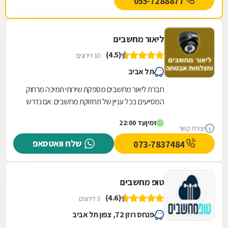
055-7288877
ליאור מחשבים
(4.5)
10 דירוגים
תל אביב
חברת ליאור מחשבים מספקת שירותי תמיכה מרחוק
המסייעים בכל עניין של תחזוקת מחשבים. אם נדרש
מגיע טכנאי מחשבים לבית העסק או לבית הלקוח
זמין
עד 22:00
המצויד...
יצירת קשר
שלח וואטסאפ
073-7837484
טופ מחשבים
(4.6)
3 דירוגים
פנחס רוזן 72, צפון תל אביב