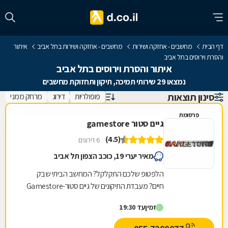
דף הבית
מחשבים - אחזקה ושירות
מחשבים - אחזקה ושירות בתל אביב
איתור
והסרת וירוסים בתל אביב
איתור והסרת וירוסים בתל אביב
נמצאו 29 שירותי תמיכה, תיקון ותחזוקת מחשבים
סינון תוצאות
פופולריות
דירוג
מרחק ממני
פרסומת
גיים סטור gamestore
(4.5)
6 דירוגים
מאיר יערי 19, כוכב הצפון תל אביב
הלפטופ שלכם התקלקל? המחשב הביתי שבק
חיים? מעבדת התיקונים של גיים סטור-Gamestore
היא בדיוק מה שאתם צריכים! גיים סטור היא רשת
זמין
עד 19:30
חנויות מחשבים...