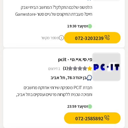
הלפטופ שלכם התקלקל? המחשב הביתי שבק
חיים? מעבדת התיקונים של גיים סטור-Gamestore
היא בדיוק מה שאתם צריכים! גיים סטור היא רשת
זמין
עד 19:30
חנויות מחשבים...
072-3203239
מספר מקשר
פי.סי.איי.טי - pcit
(1)
1 דירוגים
בן יהודה 76, תל אביב
חברת PCIT מספקת שירותי אחזקת מחשבים
ותמיכה טכנית ללקוחות פרטיים ועסקיים בתל אביב,
24 שעות ביממה (לא כולל שבתות). החברה מספקת
זמין
עד 23:59
שירותי תמיכה...
072-2585892