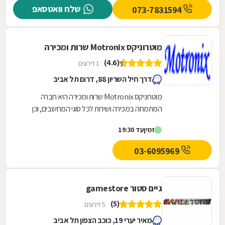
שלח וואטסאפ
073-7831594
מוטרוניקס Motronix שרות ומכירה
(4.6)
1 דירוגים
דרך חיל השריון 88, דרום תל אביב
מוטרוניקס Motronix שרות ומכירה היא חברה
המתמחה במכירה ושירות לכל סוגי המחשבים, וכן
מציעה מעבדת תיקונים לכל מוצרי האלקטרוניקה
זמין
עד 19:30
ומכירה של...
03-6095969
גיים סטור gamestore
(5)
5 דירוגים
מאיר יערי 19, כוכב הצפון תל אביב