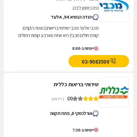
היה ראשון לדרג
יהודה הנשיא 94, אלעד
מכבי אלעד מכבי שירותי בריאות(בשמה הקודם:
קופת חולים מכבי) היא אחת מארבע קופות החולים
הפועלות בישראל. היא נוסדה בספטמבר 1940
ייפתח ב-8:00
והחלה את עבודתה...
03-9083500
שירותי בריאות כללית
(3)
1 דירוגים
אורלנסקי 8, פתח תקווה
ייפתח ב-7:30