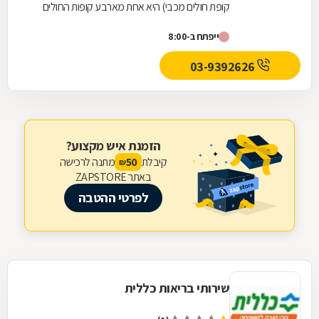
קופת חולים מכבי) היא אחת מארבע קופות החולים
הפועלות בישראל. היא נוסדה בספטמבר 1940
ייפתח ב-8:00
והחלה את...
03-9392626
הזמנת איש מקצוע?
קיבלת
מתנה לרכישה
50
₪
באתר ZAPSTORE
לפרטי ההטבה
שירותי בריאות כללית