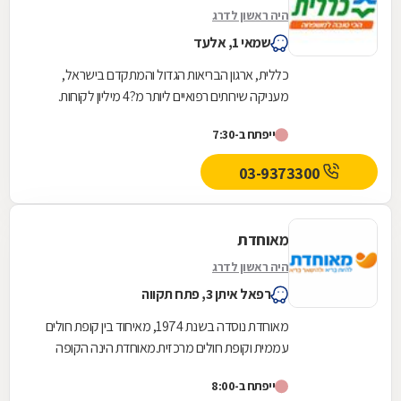
היה ראשון לדרג
שמאי 1, אלעד
כללית, ארגון הבריאות הגדול והמתקדם בישראל,
מעניקה שירותים רפואיים ליותר מ?4 מיליון לקוחות.
כללית מעצבת את רפואת המשפחה בקהילה מעת
ייפתח ב-7:30
היווסדה -...
03-9373300
מאוחדת
היה ראשון לדרג
רפאל איתן 3, פתח תקווה
מאוחדת נוסדה בשנת 1974, מאיחוד בין קופת חולים
עממית וקופת חולים מרכזית.מאוחדת הינה הקופה
השלישית בגודלה בישראל והיא שוקדת על הגדלת
ייפתח ב-8:00
מעגל...