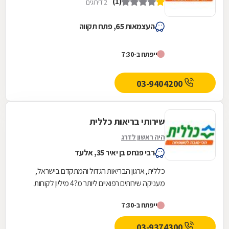
(1)
2 דירוגים
העצמאות 65, פתח תקווה
ייפתח ב-7:30
03-9404200
שירותי בריאות כללית
היה ראשון לדרג
רבי פנחס בן יאיר 35, אלעד
כללית, ארגון הבריאות הגדול והמתקדם בישראל,
מעניקה שירותים רפואיים ליותר מ?4 מיליון לקוחות.
כללית מעצבת את רפואת המשפחה בקהילה מעת
ייפתח ב-7:30
היווסדה -...
03-9374300