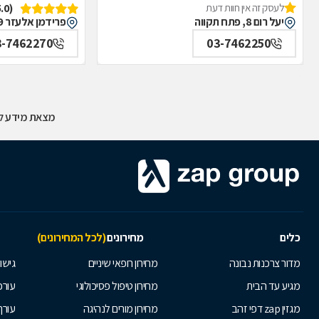
(5.0)
לעסק זה אין חוות דעת
יעל רום 8, פתח תקווה
פרידמן אלעזר 9, פתח תקווה
3-7462270
03-7462250
מצאת מידע לא
כלים
מחירונים
(לכל המחירונים)
מדור צרכנות נבונה
מחירון רופאי שיניים
גישור
מגיע עד הבית
מחירון טיפול פסיכולוגי
עורכי
מגזין zap דפי זהב
מחירון מורים לנהיגה
עורך