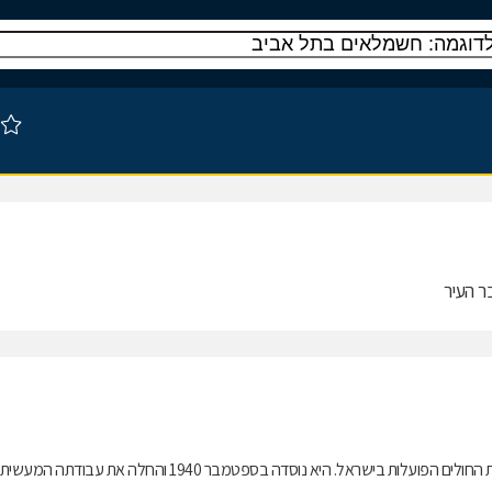
מכבי שירותי בריאות (בשמה הקודם: קופת חולים מכבי) היא אחת מארבע קופות החולים הפועלות בישראל. היא נוסדה בספטמבר 1940 והחלה את עבודתה המעשית