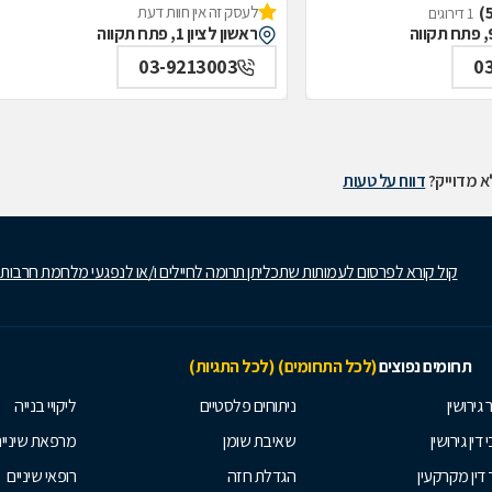
לעסק זה אין חוות דעת
1 דירוגים
ראשון לציון 1, פתח תקווה
03-9213003
0
 מדוייק?
דווח על טעות
קול קורא לפרסום לעמותות שתכליתן תרומה לחיילים ו/או לנפגעי מלחמת חרבות
תחומים נפוצים
(לכל התחומים)
(לכל התגיות)
 גירושין
ניתוחים פלסטיים
ליקויי בנייה
 דין גירושין
שאיבת שומן
מרפאת שיניי
 דין מקרקעין
הגדלת חזה
רופאי שיניים