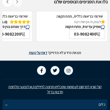
גלו את הסניפים הנוספים שלנו
שירותי בריאות כללית, פתח תקווה
שירותי בריאות כללי
לעסק זה אין חוות דעת
(5.0)
שפיק עדש 9, פתח תקווה
דרך מנחם בגין 50, פתח תקווה
03-9082200
03-9082400
מצאת מידע לא מדוייק?
דווח על טעות
קול קורא לפרסום לעמותות שתכליתן תרומה לחיילים ו/או לנפגעי מלחמת
חרבות ברזל
כלים