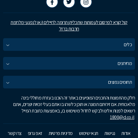
קול קורא לפרסום לעמותות שתכליתן תרומה לחיילים ו/או לנפגעי מלחמת
חרבות ברזל
כלים
מחירונים
תחומים נפוצים
חלק מהתמונות והתכנים המופיעים באתר זה הוכנו בעזרת מחוללי בינה
מלאכותית. אם זיהיתם תמונה או תוכן כלשהו בו אתם בעלי זכויות יוצרים, אתם
רשאים לפנות אלינו ולבקש לחדול משימוש בו, באמצעות כתובת המייל
1800@d.co.il
אודות
נגישות
תנאי שימוש
מדיניות פרטיות
זאפ גרופ
צרו קשר