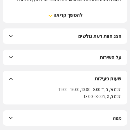
מארבע קופות החולים הפועלות בישראל. הקופה מעניקה את שירותי סל
הבריאות לפי חוק ביטוח בריאות ממלכתי, התשנ"ד-1994, ובנוסף מציעה
להמשך קריאה
למבוטחיה תוכניות לביטוח משלים. בשנת 2004 נחתם הסכם בין הקופה
לבין חברת הביטוח "הראל" למתן ביטוח סיעודי לחברי הקופה.
הצג חוות דעת גולשים
על השירות
שעות פעילות
ימים א', ב', ד'
8:00 - 13:00, 16:00 - 19:00
ימים ג', ה', ו'
8:00 - 13:00
מפה