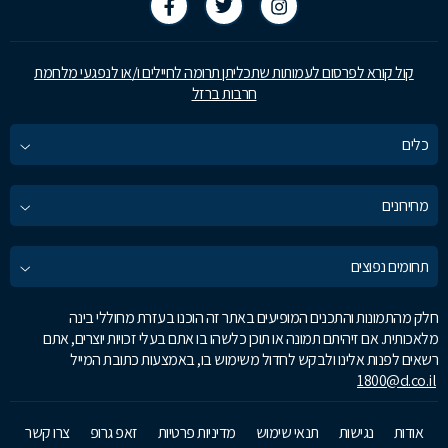
קול קורא לפרסום לעמותות שתכליתן תרומה לחיילים ו/או לנפגעי מלחמת
חרבות ברזל
כלים
מחירונים
תחומים נפוצים
חלק מהתמונות והתכנים המופיעים באתר זה הוכנו בעזרת מחוללי בינה
מלאכותית. אם זיהיתם תמונה או תוכן כלשהו בו אתם בעלי זכויות יוצרים, אתם
רשאים לפנות אלינו ולבקש לחדול משימוש בו, באמצעות כתובת המייל
1800@d.co.il
אודות
נגישות
תנאי שימוש
מדיניות פרטיות
זאפ גרופ
צרו קשר