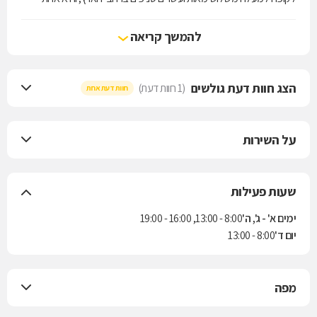
מארבע קופות החולים הפועלות בישראל. הקופה מעניקה את שירותי סל
הבריאות לפי חוק ביטוח בריאות ממלכתי, התשנ"ד-1994, ובנוסף מציעה
להמשך קריאה
למבוטחיה תוכניות לביטוח משלים. בשנת 2004 נחתם הסכם בין הקופה
לבין חברת הביטוח "הראל" למתן ביטוח סיעודי לחברי הקופה.
הצג חוות דעת גולשים
(1 חוות דעת)
חוות דעת אחת
על השירות
שעות פעילות
ימים א' - ג', ה'
8:00 - 13:00, 16:00 - 19:00
יום ד'
8:00 - 13:00
מפה