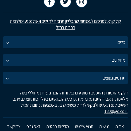
קול קורא לפרסום לעמותות שתכליתן תרומה לחיילים ו/או לנפגעי מלחמת
חרבות ברזל
כלים
מחירונים
תחומים נפוצים
חלק מהתמונות והתכנים המופיעים באתר זה הוכנו בעזרת מחוללי בינה
מלאכותית. אם זיהיתם תמונה או תוכן כלשהו בו אתם בעלי זכויות יוצרים, אתם
רשאים לפנות אלינו ולבקש לחדול משימוש בו, באמצעות כתובת המייל
1800@d.co.il
אודות
נגישות
תנאי שימוש
מדיניות פרטיות
זאפ גרופ
צרו קשר