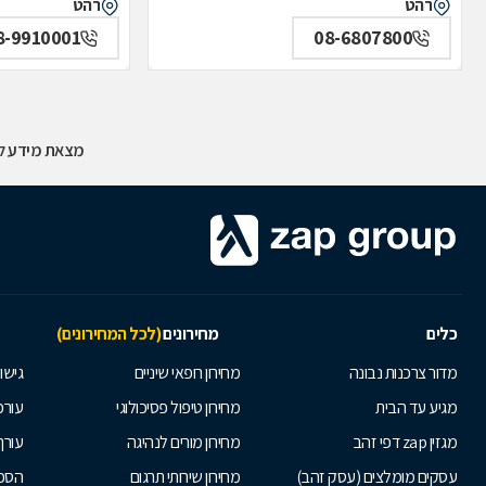
רהט
רהט
8-9910001
08-6807800
מצאת מידע לא
כלים
מחירונים
(לכל המחירונים)
מדור צרכנות נבונה
מחירון רופאי שיניים
גישור
מגיע עד הבית
מחירון טיפול פסיכולוגי
עורכי
מגזין zap דפי זהב
מחירון מורים לנהיגה
עורך
עסקים מומלצים (עסק זהב)
מחירון שירותי תרגום
הסכם