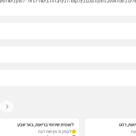
בריאות ממלכתי, התשנ"ד-1994, ובנוסף מציעה למבוטחיה תוכניות לביטוח משלים. בשנת 2004 נחתם הסכם בין הקופה לבין חברת הביטוח "הראל" למתן ביטוח ס
יאות, רהט
לאומית שירותי בריאות, באר שבע
דעת
לעסק זה אין חוות דעת