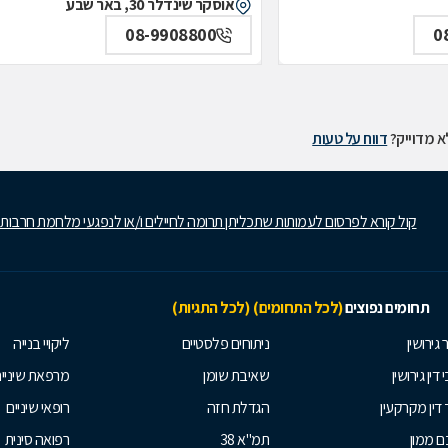
אוסקר שינדלר 30, באר שבע
08-9908800
0
 מדוייק?
דווח על טעות
קול קורא לפרסום לעמותות שתכליתן תרומה לחיילים ו/או לנפגעי מלחמת חרבות
תחומים נפוצים
(לכל התחומים)
(לכל התגיות)
 גירושין
ניתוחים פלסטיים
ליקויי בנייה
 דין גירושין
שאיבת שומן
מרפאת שיניי
 דין מקרקעין
הגדלת חזה
רופאי שיניים
 ממון
תמ"א 38
רפואה סינית