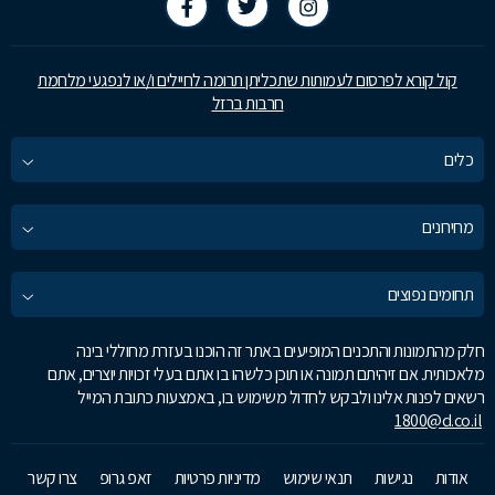
קול קורא לפרסום לעמותות שתכליתן תרומה לחיילים ו/או לנפגעי מלחמת
חרבות ברזל
כלים
מחירונים
תחומים נפוצים
חלק מהתמונות והתכנים המופיעים באתר זה הוכנו בעזרת מחוללי בינה
מלאכותית. אם זיהיתם תמונה או תוכן כלשהו בו אתם בעלי זכויות יוצרים, אתם
רשאים לפנות אלינו ולבקש לחדול משימוש בו, באמצעות כתובת המייל
1800@d.co.il
אודות
נגישות
תנאי שימוש
מדיניות פרטיות
זאפ גרופ
צרו קשר