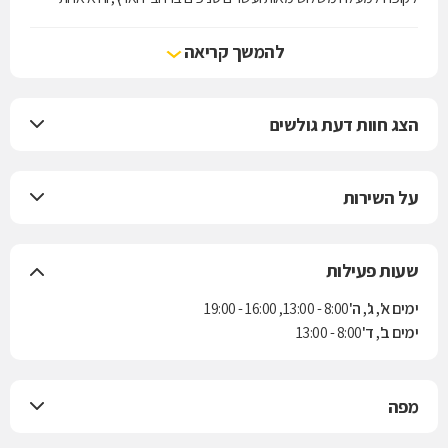
מארבע קופות החולים הפועלות בישראל. הקופה מעניקה את שירותי סל
הבריאות לפי חוק ביטוח בריאות ממלכתי, התשנ"ד-1994, ובנוסף מציעה
להמשך קריאה
למבוטחיה תוכניות לביטוח משלים. בשנת 2004 נחתם הסכם בין הקופה
לבין חברת הביטוח "הראל" למתן ביטוח סיעודי לחברי הקופה.
הצג חוות דעת גולשים
על השירות
שעות פעילות
ימים א', ג', ה'
8:00 - 13:00, 16:00 - 19:00
ימים ב', ד'
8:00 - 13:00
מפה