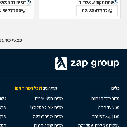
פתח תקוה 3, אשדוד
רבי יהודה הנשיא 4, אשדו
8-8627200
08-8647302
מצאת מידע לא
כלים
מחירונים
(לכל המחירונים)
מדור צרכנות נבונה
מחירון רופאי שיניים
גישור
מגיע עד הבית
מחירון טיפול פסיכולוגי
עורכי
מגזין zap דפי זהב
מחירון מורים לנהיגה
עורך
עסקים מומלצים (עסק זהב)
מחירון שירותי תרגום
הסכם