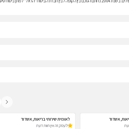
בריאות ממלכתי, התשנ"ד-1994, ובנוסף מציעה למבוטחיה תוכניות לביטוח משלים. בשנת 2004 נחתם הסכם בין הקופה לבין חברת הביטוח "הראל" למתן ביטוח ס
יאות, אשדוד
לאומית שירותי בריאות, אשדוד
דעת
לעסק זה אין חוות דעת