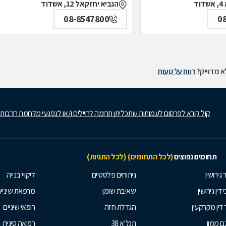
ד
הנביא יחזקאל 12, אשדוד
08-8547800
0
 מדוייק?
דווח על טעות
קול קורא לפרסום לעמותות שתכליתן תרומה לחיילים ו/או לנפגעי מלחמת חרבות
תחומים נפוצים
(לכל התחומים)
(לכל התגיות)
 גירושין
ניתוחים פלסטיים
ליקויי בנייה
 דין גירושין
שאיבת שומן
מרפאת שיניי
 דין מקרקעין
הגדלת חזה
רופאי שיניים
 ממון
תמ"א 38
רפואה סינית