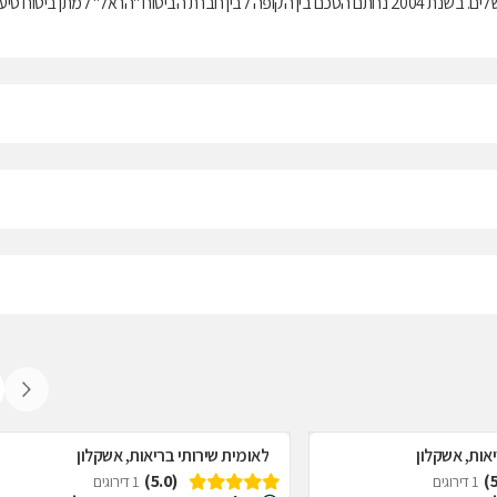
בריאות ממלכתי, התשנ"ד-1994, ובנוסף מציעה למבוטחיה תוכניות לביטוח משלים. בשנת 2004 נחתם הסכם בין הקופה לבין חברת הביטוח "הראל" למתן ביטוח ס
אות, אשקלון
לאומית שירותי בריאות, אשקלון
(5.0)
1 דירוגים
1 דירוגים