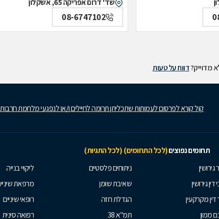
שד' דרום אפריקה 65, אשקלון
08-6747102
0
 מדוייק?
דווח על טעות
קול קורא לפרסום לעמותות שתכליתן תרומה לחיילים ו/או לנפגעי מלחמת חרבות
תחומים נפוצים
(לכל התחומים)
(לכל התגיות)
 גירושין
ניתוחים פלסטיים
ליקויי בנייה
 דין גירושין
שאיבת שומן
מרפאת שיניי
 דין מקרקעין
הגדלת חזה
רופאי שיניים
 ממון
תמ"א 38
רפואה סינית