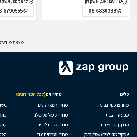
ש"י עגנון 19, אשקלון
הרצל 30, אשקלון
8-6790555
08-6830333
מצאת מידע לא
כלים
מחירונים
(לכל המחירונים)
מדור צרכנות נבונה
מחירון רופאי שיניים
גישור
מגיע עד הבית
מחירון טיפול פסיכולוגי
עורכי
מגזין zap דפי זהב
מחירון מורים לנהיגה
עורך
עסקים מומלצים (עסק זהב)
מחירון שירותי תרגום
הסכם