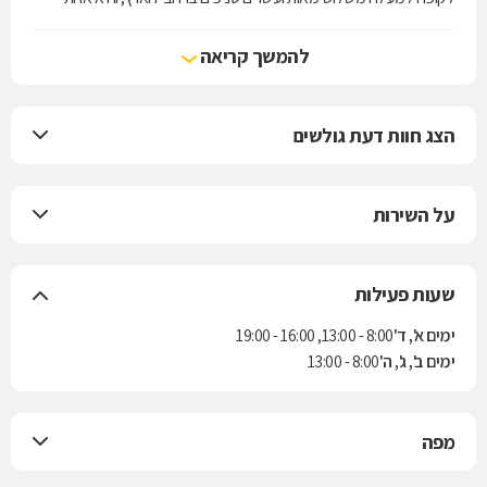
מארבע קופות החולים הפועלות בישראל. הקופה מעניקה את שירותי סל
הבריאות לפי חוק ביטוח בריאות ממלכתי, התשנ"ד-1994, ובנוסף מציעה
להמשך קריאה
למבוטחיה תוכניות לביטוח משלים. בשנת 2004 נחתם הסכם בין הקופה
לבין חברת הביטוח "הראל" למתן ביטוח סיעודי לחברי הקופה.
הצג חוות דעת גולשים
על השירות
שעות פעילות
ימים א', ד'
8:00 - 13:00, 16:00 - 19:00
ימים ב', ג', ה'
8:00 - 13:00
מפה