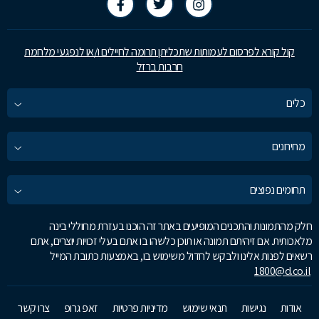
קול קורא לפרסום לעמותות שתכליתן תרומה לחיילים ו/או לנפגעי מלחמת
חרבות ברזל
כלים
מחירונים
תחומים נפוצים
חלק מהתמונות והתכנים המופיעים באתר זה הוכנו בעזרת מחוללי בינה
מלאכותית. אם זיהיתם תמונה או תוכן כלשהו בו אתם בעלי זכויות יוצרים, אתם
רשאים לפנות אלינו ולבקש לחדול משימוש בו, באמצעות כתובת המייל
1800@d.co.il
אודות
נגישות
תנאי שימוש
מדיניות פרטיות
זאפ גרופ
צרו קשר