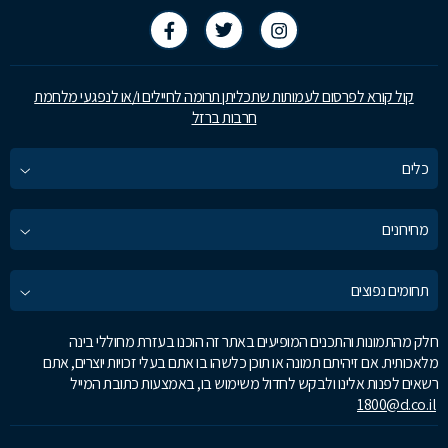
קול קורא לפרסום לעמותות שתכליתן תרומה לחיילים ו/או לנפגעי מלחמת
חרבות ברזל
כלים
מחירונים
תחומים נפוצים
חלק מהתמונות והתכנים המופיעים באתר זה הוכנו בעזרת מחוללי בינה
מלאכותית. אם זיהיתם תמונה או תוכן כלשהו בו אתם בעלי זכויות יוצרים, אתם
רשאים לפנות אלינו ולבקש לחדול משימוש בו, באמצעות כתובת המייל
1800@d.co.il