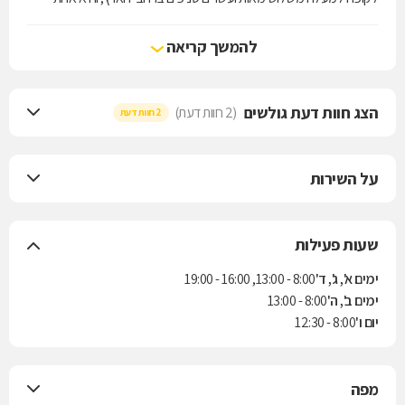
מארבע קופות החולים הפועלות בישראל. הקופה מעניקה את שירותי סל
הבריאות לפי חוק ביטוח בריאות ממלכתי, התשנ"ד-1994, ובנוסף מציעה
להמשך קריאה
למבוטחיה תוכניות לביטוח משלים. בשנת 2004 נחתם הסכם בין הקופה
לבין חברת הביטוח "הראל" למתן ביטוח סיעודי לחברי הקופה.
הצג חוות דעת גולשים
(2 חוות דעת)
2 חוות דעת
על השירות
שעות פעילות
ימים א', ג', ד'
8:00 - 13:00, 16:00 - 19:00
ימים ב', ה'
8:00 - 13:00
יום ו'
8:00 - 12:30
מפה