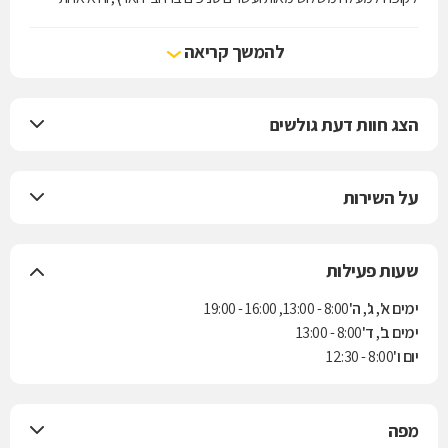
מארבע קופות החולים הפועלות בישראל. הקופה מעניקה את שירותי סל
הבריאות לפי חוק ביטוח בריאות ממלכתי, התשנ"ד-1994, ובנוסף מציעה
להמשך קריאה
למבוטחיה תוכניות לביטוח משלים. בשנת 2004 נחתם הסכם בין הקופה
לבין חברת הביטוח "הראל" למתן ביטוח סיעודי לחברי הקופה.
הצג חוות דעת גולשים
על השירות
שעות פעילות
ימים א', ג', ה'
8:00 - 13:00, 16:00 - 19:00
ימים ב', ד'
8:00 - 13:00
יום ו'
8:00 - 12:30
מפה