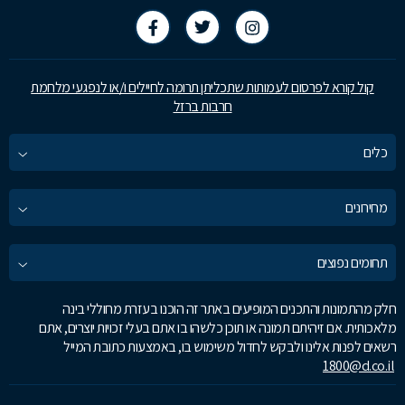
קול קורא לפרסום לעמותות שתכליתן תרומה לחיילים ו/או לנפגעי מלחמת
חרבות ברזל
כלים
מחירונים
תחומים נפוצים
חלק מהתמונות והתכנים המופיעים באתר זה הוכנו בעזרת מחוללי בינה
מלאכותית. אם זיהיתם תמונה או תוכן כלשהו בו אתם בעלי זכויות יוצרים, אתם
רשאים לפנות אלינו ולבקש לחדול משימוש בו, באמצעות כתובת המייל
1800@d.co.il