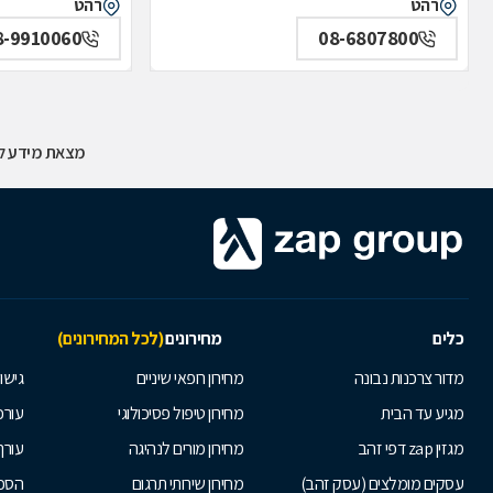
רהט
רהט
8-9910060
08-6807800
מצאת מידע לא
כלים
מחירונים
(לכל המחירונים)
מדור צרכנות נבונה
מחירון רופאי שיניים
גישור
מגיע עד הבית
מחירון טיפול פסיכולוגי
עורכי
מגזין zap דפי זהב
מחירון מורים לנהיגה
עורך
עסקים מומלצים (עסק זהב)
מחירון שירותי תרגום
הסכם