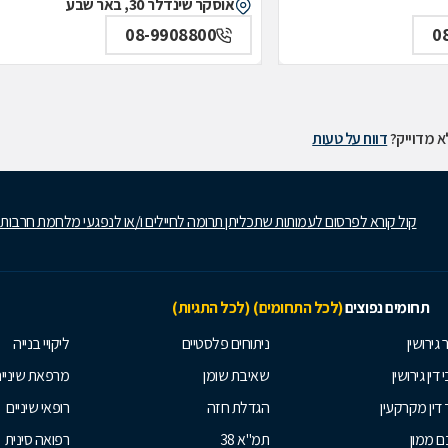
אוסקר שינדלר 30, באר שבע
08-9908800
0
 מדוייק?
דווח על טעות
קול קורא לפרסום לעמותות שתכליתן תרומה לחיילים ו/או לנפגעי מלחמת חרבות
תחומים נפוצים
(לכל התחומים)
(לכל התגיות)
 גירושין
ניתוחים פלסטיים
ליקויי בנייה
 דין גירושין
שאיבת שומן
מרפאת שיניי
 דין מקרקעין
הגדלת חזה
רופאי שיניים
 ממון
תמ"א 38
רפואה סינית