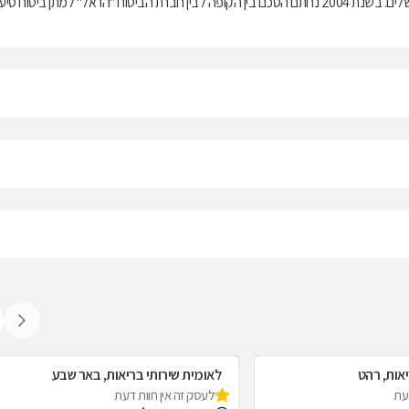
בריאות ממלכתי, התשנ"ד-1994, ובנוסף מציעה למבוטחיה תוכניות לביטוח משלים. בשנת 2004 נחתם הסכם בין הקופה לבין חברת הביטוח "הראל" למתן ביטוח ס
יאות, רהט
לאומית שירותי בריאות, באר שבע
דעת
לעסק זה אין חוות דעת