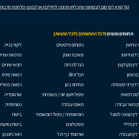
קול קורא לפרסום לעמותות שתכליתן תרומה לחיילים ו/או לנפגעי מלחמת חרבות
תחומים נפוצים
(לכל התחומים)
(לכל התגיות)
 גירושין
ניתוחים פלסטיים
ליקויי בנייה
 דין גירושין
שאיבת שומן
מרפאת שיניי
 דין מקרקעין
הגדלת חזה
רופאי שיניים
 ממון
תמ"א 38
רפואה סינית
י דין דיני משפחה
מתיחת בטן
רפואה משלי
ות רפואית
טיפול וייעוץ זוגי / משפחתי
אורטופדיה
ן כושר עבודה
תאונת עבודה
נטורופתיה
 דין הוצאה לפועל
הומאופתיה / טיפול הומאופתי
ביטוח
דין פלילי
פסיכולוגים
ביטוח נסיעות 
 דין תעבורה
אורטופד כף רגל
רואה חשבון