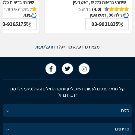
שירותי בריאות כללית, ראש העין
שירותי בריאות כללית
(4.0)
לעסק זה אין חוות דעת
1 דירוגים
שילה 96, ראש העין
עינת
03-9385175
03-9021835
מצאת מידע לא מדוייק?
דווח על טעות
קול קורא לפרסום לעמותות שתכליתן תרומה לחיילים ו/או לנפגעי מלחמת
חרבות ברזל
כלים
מחירונים