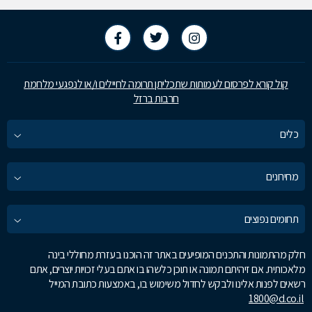
קול קורא לפרסום לעמותות שתכליתן תרומה לחיילים ו/או לנפגעי מלחמת
חרבות ברזל
כלים
מחירונים
תחומים נפוצים
חלק מהתמונות והתכנים המופיעים באתר זה הוכנו בעזרת מחוללי בינה
מלאכותית. אם זיהיתם תמונה או תוכן כלשהו בו אתם בעלי זכויות יוצרים, אתם
רשאים לפנות אלינו ולבקש לחדול משימוש בו, באמצעות כתובת המייל
1800@d.co.il