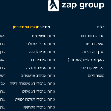
כלים
מחירונים
(לכל המחירונים)
מדור צרכנות נבונה
מחירון רופאי שיניים
גישור
מגיע עד הבית
מחירון טיפול פסיכולוגי
עורכי
מגזין zap דפי זהב
מחירון מורים לנהיגה
עורך
עסקים מומלצים (עסק זהב)
מחירון שירותי תרגום
הסכם
הוסף עסק בחינם
מחירון מכשירי שמיעה
עורכ
מספרי חירום
מחירון אביזרים אורטופדיים
רשלנ
מחירון עורכי דין דיני משפחה וירושה
אובד
מחירון עורכי דין דיני מיסים
עורך
מחירון עורכי דין רשלנות רפואית
עורך 
מחירון עורכי דין מקרקעין
עורך