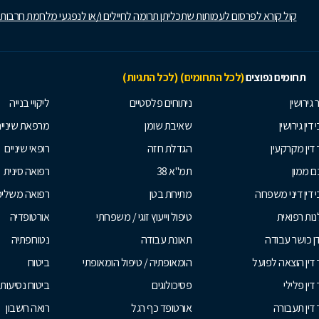
קול קורא לפרסום לעמותות שתכליתן תרומה לחיילים ו/או לנפגעי מלחמת חרבות
תחומים נפוצים
(לכל התחומים)
(לכל התגיות)
 גירושין
ניתוחים פלסטיים
ליקויי בנייה
 דין גירושין
שאיבת שומן
מרפאת שיניי
 דין מקרקעין
הגדלת חזה
רופאי שיניים
 ממון
תמ"א 38
רפואה סינית
י דין דיני משפחה
מתיחת בטן
רפואה משלי
ות רפואית
טיפול וייעוץ זוגי / משפחתי
אורטופדיה
ן כושר עבודה
תאונת עבודה
נטורופתיה
 דין הוצאה לפועל
הומאופתיה / טיפול הומאופתי
ביטוח
דין פלילי
פסיכולוגים
ביטוח נסיעות 
 דין תעבורה
אורטופד כף רגל
רואה חשבון